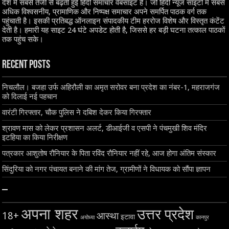
देश में सबसे तेजी से बढ़ती हुई हिंदी समाचार वेबसाइट है। जो हिंदी न्यूज साइटों में सबसे
अधिक विश्वसनीय, प्रामाणिक और निष्पक्ष समाचार अपने समर्पित पाठक वर्ग तक
पहुंचाती है। इसकी प्रतिबद्ध ऑनलाइन संपादकीय टीम हररोज विशेष और विस्तृत कंटेंट
देती है। हमारी यह साइट 24 घंटे अपडेट होती है, जिससे हर बड़ी घटना तत्काल पाठकों
तक पहुंच सके।
Recent Posts
निचलौल। बजहा उर्फ अहिरौली का अमृत सरोवर बना प्रदेश का नंबर-1, महराजगंज
को दिलाई नई पहचान
वारंटी गिरफ्तार, चौक पुलिस ने दबिश देकर किया गिरफ्तार
श्रावण मास को लेकर प्रशासन अलर्ट, डीआईजी व एसपी ने पंचमुखी शिव मंदिर
इटहिया का किया निरीक्षण
पत्रकार आशुतोष रौनियार के पिता रविंद रौनियार नहीं रहे, आज होगा अंतिम संस्कार
सिंदुरिया को नगर पंचायत बनाने की मांग तेज, ग्रामीणों ने विधायक को सौंपा ज्ञापन
–
अपना शहर
उत्तर प्रदेश
18+
आस्था
इटावा
अयोध्या
कानपुर