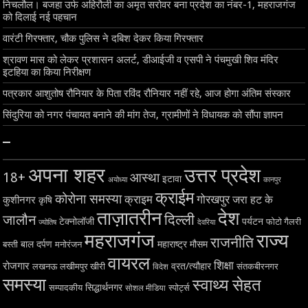
निचलौल। बजहा उर्फ अहिरौली का अमृत सरोवर बना प्रदेश का नंबर-1, महराजगंज
को दिलाई नई पहचान
वारंटी गिरफ्तार, चौक पुलिस ने दबिश देकर किया गिरफ्तार
श्रावण मास को लेकर प्रशासन अलर्ट, डीआईजी व एसपी ने पंचमुखी शिव मंदिर
इटहिया का किया निरीक्षण
पत्रकार आशुतोष रौनियार के पिता रविंद रौनियार नहीं रहे, आज होगा अंतिम संस्कार
सिंदुरिया को नगर पंचायत बनाने की मांग तेज, ग्रामीणों ने विधायक को सौंपा ज्ञापन
–
अपना शहर
उत्तर प्रदेश
18+
आस्था
इटावा
अयोध्या
कानपुर
क्राईम
कोरोना समस्या
क्राइम
गोरखपुर
जरा हट के
कुशीनगर
कृषि
ताज़ातरीन
देश
दिल्ली
जालौन
टेक्नोलॉजी
पर्यटन
फोटो गैलरी
ज्योतिष
देवरिया
महराजगंज
राज्य
राजनीति
बाल दर्पण
महाराष्ट्र
मौसम
बस्ती
मनोरंजन
वायरल
शिक्षा
रोजगार
व्रत/त्यौहार
लखनऊ
लखीमपुर खीरी
विदेश
संतकबीरनगर
समस्या
स्वाथ्य सेहत
सिद्धार्थनगर
सम्पादकीय
स्पोर्ट्स
सोशल मीडिया