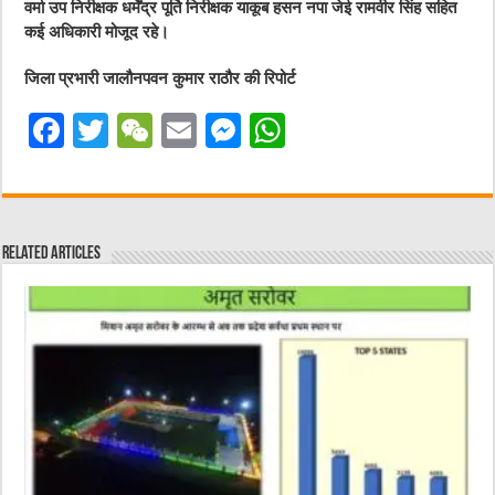
वर्मा उप निरीक्षक धर्मेंद्र पूर्ति निरीक्षक याकूब हसन नपा जेई रामवीर सिंह सहित
कई अधिकारी मोजूद रहे।
जिला प्रभारी जालौनपवन कुमार राठौर की रिपोर्ट
F
T
W
E
M
W
a
w
e
m
e
h
c
it
C
ai
ss
at
e
te
h
l
e
s
Related Articles
b
r
at
n
A
o
g
p
o
er
p
k