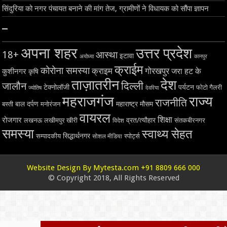
सिंदुरिया को नगर पंचायत बनाने की मांग तेज, ग्रामीणों ने विधायक को सौंपा ज्ञापन
–
अपना शहर
उत्तर प्रदेश
18+
आस्था
इटावा
अयोध्या
कानपुर
क्राईम
कोरोना समस्या
क्राइम
गोरखपुर
जरा हट के
कुशीनगर
कृषि
ताज़ातरीन
देश
दिल्ली
जालौन
टेक्नोलॉजी
पर्यटन
फोटो गैलरी
ज्योतिष
देवरिया
महराजगंज
राज्य
राजनीति
बाल दर्पण
महाराष्ट्र
मौसम
बस्ती
मनोरंजन
वायरल
शिक्षा
रोजगार
व्रत/त्यौहार
लखनऊ
लखीमपुर खीरी
विदेश
संतकबीरनगर
समस्या
स्वाथ्य सेहत
सिद्धार्थनगर
सम्पादकीय
स्पोर्ट्स
सोशल मीडिया
Website Design By Mytesta.com +91 8809 666 000
© Copyright 2018, All Rights Reserved