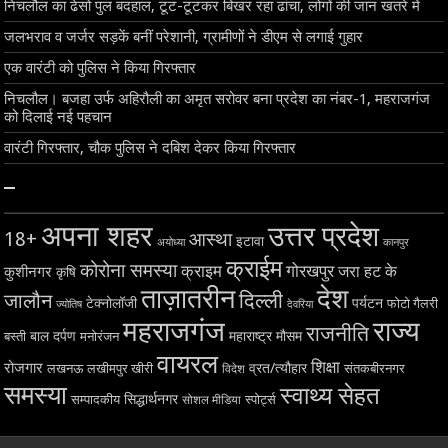
निचलौल का ढेसो पुल बदहाल, टूट-टूटकर बिखर रहा ढांचा, लोगों की जान खतरे में
जलभराव व जर्जर सड़कें बनीं परेशानी, ग्रामीणों ने डीएम से लगाई गुहार
एक वारंटी को पुलिस ने किया गिरफ्तार
निचलौल। बजहा उर्फ अहिरौली का अमृत सरोवर बना प्रदेश का नंबर-1, महराजगंज
को दिलाई नई पहचान
वारंटी गिरफ्तार, चौक पुलिस ने दबिश देकर किया गिरफ्तार
–
अपना शहर
उत्तर प्रदेश
18+
आस्था
इटावा
अयोध्या
कानपुर
क्राईम
कोरोना समस्या
क्राइम
गोरखपुर
जरा हट के
कुशीनगर
कृषि
ताज़ातरीन
देश
दिल्ली
जालौन
टेक्नोलॉजी
पर्यटन
फोटो गैलरी
ज्योतिष
देवरिया
महराजगंज
राज्य
राजनीति
बाल दर्पण
महाराष्ट्र
मौसम
बस्ती
मनोरंजन
वायरल
शिक्षा
रोजगार
व्रत/त्यौहार
लखनऊ
लखीमपुर खीरी
विदेश
संतकबीरनगर
समस्या
स्वाथ्य सेहत
सिद्धार्थनगर
सम्पादकीय
स्पोर्ट्स
सोशल मीडिया