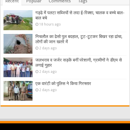
Recent
Popular
Comments
Tags
गड्ढे में पलटा सब्जियों से लदा ई-रिक्शा, चालक व बच्चे बाल-
बाल बचे
18 hours ago
निचलौल का ढेसो पुल बदहाल, टूट-टूटकर बिखर रहा ढांचा,
लोगों की जान खतरे में
2 days ago
जलभराव व जर्जर सड़कें बनीं परेशानी, ग्रामीणों ने डीएम से
लगाई गुहार
2 days ago
एक वारंटी को पुलिस ने किया गिरफ्तार
2 days ago