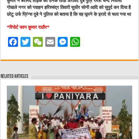
कुमार ने बरामद लड़के को उनके ताऊ अरविंद दुबे पुत्र रमेश चन्द निवासी
गोखले नगर को गवाहन हरिश्चंद्र तिवारी सुधीर सोनी आदि को सुपुर्द कर दिया है
छोटु उर्फ प्रिंन्स दुबे ने पुलिस को बताया है कि वह घूमने के इरादे से चला गया था
*रिपोर्ट पवन कुमार राठौर*
F
T
W
E
M
W
a
w
e
m
e
h
c
it
C
ai
ss
at
e
te
h
l
e
s
Related Articles
b
r
at
n
A
o
g
p
o
er
p
k