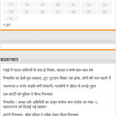
17
18
19
20
21
22
23
24
25
26
27
28
29
30
31
« Jul
Recent Posts
गड्ढे में पलटा सब्जियों से लदा ई-रिक्शा, चालक व बच्चे बाल-बाल बचे
निचलौल का ढेसो पुल बदहाल, टूट-टूटकर बिखर रहा ढांचा, लोगों की जान खतरे में
जलभराव व जर्जर सड़कें बनीं परेशानी, ग्रामीणों ने डीएम से लगाई गुहार
एक वारंटी को पुलिस ने किया गिरफ्तार
निचलौल। बजहा उर्फ अहिरौली का अमृत सरोवर बना प्रदेश का नंबर-1,
महराजगंज को दिलाई नई पहचान
वारंटी गिरफ्तार, चौक पुलिस ने दबिश देकर किया गिरफ्तार