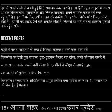
देश में सबसे तेजी से बढ़ती हुई हिंदी समाचार वेबसाइट है। जो हिंदी न्यूज साइटों में सबसे
अधिक विश्वसनीय, प्रामाणिक और निष्पक्ष समाचार अपने समर्पित पाठक वर्ग तक
पहुंचाती है। इसकी प्रतिबद्ध ऑनलाइन संपादकीय टीम हररोज विशेष और विस्तृत कंटेंट
देती है। हमारी यह साइट 24 घंटे अपडेट होती है, जिससे हर बड़ी घटना तत्काल पाठकों
तक पहुंच सके।
Recent Posts
गड्ढे में पलटा सब्जियों से लदा ई-रिक्शा, चालक व बच्चे बाल-बाल बचे
निचलौल का ढेसो पुल बदहाल, टूट-टूटकर बिखर रहा ढांचा, लोगों की जान खतरे में
जलभराव व जर्जर सड़कें बनीं परेशानी, ग्रामीणों ने डीएम से लगाई गुहार
एक वारंटी को पुलिस ने किया गिरफ्तार
निचलौल। बजहा उर्फ अहिरौली का अमृत सरोवर बना प्रदेश का नंबर-1, महराजगंज
को दिलाई नई पहचान
–
अपना शहर
उत्तर प्रदेश
18+
आस्था
इटावा
अयोध्या
कानपुर