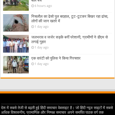
बाल बचे
6 hours ago
निचलौल का ढेसो पुल बदहाल, टूट-टूटकर बिखर रहा ढांचा,
लोगों की जान खतरे में
1 day ago
जलभराव व जर्जर सड़कें बनीं परेशानी, ग्रामीणों ने डीएम से
लगाई गुहार
1 day ago
एक वारंटी को पुलिस ने किया गिरफ्तार
1 day ago
देश में सबसे तेजी से बढ़ती हुई हिंदी समाचार वेबसाइट है। जो हिंदी न्यूज साइटों में सबसे
अधिक विश्वसनीय, प्रामाणिक और निष्पक्ष समाचार अपने समर्पित पाठक वर्ग तक