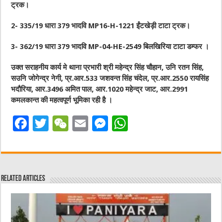
ट्रक।
2- 335/19 धारा 379 भादवि MP16-H-1221 ईंटखेड़ी टाटा ट्रक।
3- 362/19 धारा 379 भादवि MP-04-HE-2549 बिलखिरिया टाटा डम्फर ।
उक्त सराहनीय कार्य मे थाना प्रभारी श्री महेन्द्र सिंह चौहान, उनि रतन सिंह,
सउनि जोगेन्द्र नेगी, प्र.आर.533 जशवन्त सिंह चंदेल, प्र.आर.2550 रायसिंह
भदौरिया, आर.3496 अमित पाल, आर.1020 महेन्द्र जाट, आर.2991
कमलकान्त की महत्वपूर्ण भूमिका रही है ।
F
T
W
E
M
W
a
w
e
m
e
h
c
it
C
ai
ss
at
e
te
h
l
e
s
Related Articles
b
r
at
n
A
o
g
p
o
er
p