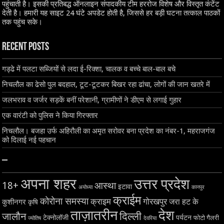
पहुंचाती है। इसकी प्रतिबद्ध ऑनलाइन संपादकीय टीम हररोज विशेष और विस्तृत कंटेंट
देती है। हमारी यह साइट 24 घंटे अपडेट होती है, जिससे हर बड़ी घटना तत्काल पाठकों
तक पहुंच सके।
Recent Posts
गड्ढे में पलटा सब्जियों से लदा ई-रिक्शा, चालक व बच्चे बाल-बाल बचे
निचलौल का ढेसो पुल बदहाल, टूट-टूटकर बिखर रहा ढांचा, लोगों की जान खतरे में
जलभराव व जर्जर सड़कें बनीं परेशानी, ग्रामीणों ने डीएम से लगाई गुहार
एक वारंटी को पुलिस ने किया गिरफ्तार
निचलौल। बजहा उर्फ अहिरौली का अमृत सरोवर बना प्रदेश का नंबर-1, महराजगंज
को दिलाई नई पहचान
–
अपना शहर
उत्तर प्रदेश
18+
आस्था
इटावा
अयोध्या
कानपुर
क्राईम
कोरोना समस्या
क्राइम
गोरखपुर
जरा हट के
कुशीनगर
कृषि
ताज़ातरीन
देश
दिल्ली
जालौन
टेक्नोलॉजी
पर्यटन
फोटो गैलरी
ज्योतिष
देवरिया