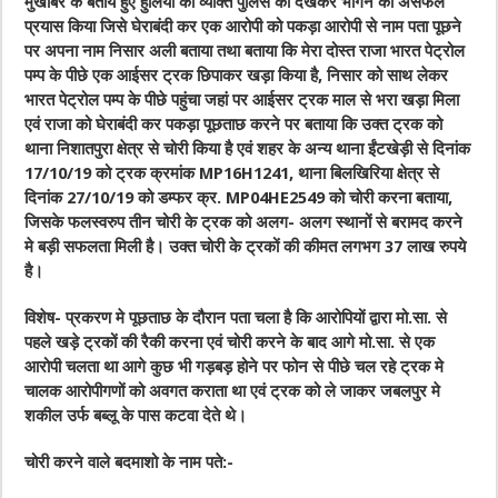
मुखबिर के बताये हुए हुलिया का व्यक्ति पुलिस को देखकर भागने का असफल
प्रयास किया जिसे घेराबंदी कर एक आरोपी को पकड़ा आरोपी से नाम पता पूछने
पर अपना नाम निसार अली बताया तथा बताया कि मेरा दोस्त राजा भारत पेट्रोल
पम्प के पीछे एक आईसर ट्रक छिपाकर खड़ा किया है, निसार को साथ लेकर
भारत पेट्रोल पम्प के पीछे पहुंचा जहां पर आईसर ट्रक माल से भरा खड़ा मिला
एवं राजा को घेराबंदी कर पकड़ा पूछताछ करने पर बताया कि उक्त ट्रक को
थाना निशातपुरा क्षेत्र से चोरी किया है एवं शहर के अन्य थाना ईंटखेड़ी से दिनांक
17/10/19 को ट्रक क्रमांक MP16H1241, थाना बिलखिरिया क्षेत्र से
दिनांक 27/10/19 को डम्फर क्र. MP04HE2549 को चोरी करना बताया,
जिसके फलस्वरुप तीन चोरी के ट्रक को अलग- अलग स्थानों से बरामद करने
मे बड़ी सफलता मिली है। उक्त चोरी के ट्रकों की कीमत लगभग 37 लाख रुपये
है।
विशेष- प्रकरण मे पूछताछ के दौरान पता चला है कि आरोपियों द्वारा मो.सा. से
पहले खड़े ट्रकों की रैकी करना एवं चोरी करने के बाद आगे मो.सा. से एक
आरोपी चलता था आगे कुछ भी गड़बड़ होने पर फोन से पीछे चल रहे ट्रक मे
चालक आरोपीगणों को अवगत कराता था एवं ट्रक को ले जाकर जबलपुर मे
शकील उर्फ बब्लू के पास कटवा देते थे।
चोरी करने वाले बदमाशो के नाम पते:-