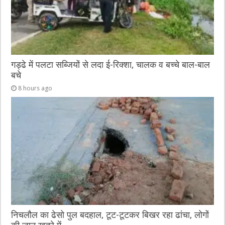
गड्ढे में पलटा सब्जियों से लदा ई-रिक्शा, चालक व बच्चे बाल-बाल
बचे
8 hours ago
निचलौल का ढेसो पुल बदहाल, टूट-टूटकर बिखर रहा ढांचा, लोगों