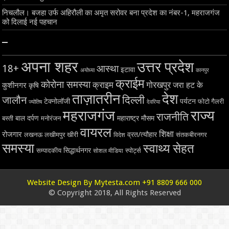
निचलौल। बजहा उर्फ अहिरौली का अमृत सरोवर बना प्रदेश का नंबर-1, महराजगंज
को दिलाई नई पहचान
–
अपना शहर
उत्तर प्रदेश
18+
आस्था
इटावा
अयोध्या
कानपुर
क्राईम
कोरोना समस्या
क्राइम
गोरखपुर
जरा हट के
कुशीनगर
कृषि
ताज़ातरीन
देश
दिल्ली
जालौन
टेक्नोलॉजी
पर्यटन
फोटो गैलरी
ज्योतिष
देवरिया
महराजगंज
राज्य
राजनीति
बाल दर्पण
महाराष्ट्र
मौसम
बस्ती
मनोरंजन
वायरल
शिक्षा
रोजगार
व्रत/त्यौहार
लखनऊ
लखीमपुर खीरी
विदेश
संतकबीरनगर
समस्या
स्वाथ्य सेहत
सिद्धार्थनगर
सम्पादकीय
स्पोर्ट्स
सोशल मीडिया
Website Design By Mytesta.com +91 8809 666 000
© Copyright 2018, All Rights Reserved