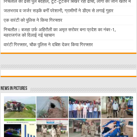
निचलौल का ढेसो पुल बदहाल, टूट-टूटकर बिखर रहा ढांचा, लोगों की जान खतरे में
जलभराव व जर्जर सड़कें बनीं परेशानी, ग्रामीणों ने डीएम से लगाई गुहार
एक वारंटी को पुलिस ने किया गिरफ्तार
निचलौल। बजहा उर्फ अहिरौली का अमृत सरोवर बना प्रदेश का नंबर-1,
महराजगंज को दिलाई नई पहचान
वारंटी गिरफ्तार, चौक पुलिस ने दबिश देकर किया गिरफ्तार
News in Pictures