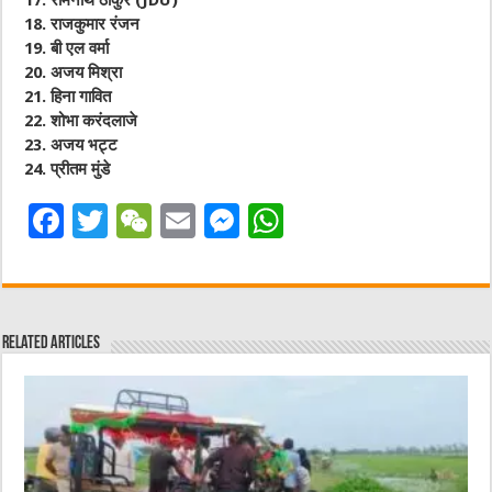
17.
रामनाथ ठाकुर (JDU)
18.
राजकुमार रंजन
19.
बी एल वर्मा
20.
अजय मिश्रा
21.
हिना गावित
22.
शोभा करंदलाजे
23.
अजय भट्ट
24.
प्रीतम मुंडे
F
T
W
E
M
W
a
w
e
m
e
h
c
it
C
ai
ss
at
e
te
h
l
e
s
Related Articles
b
r
at
n
A
o
g
p
o
er
p
k