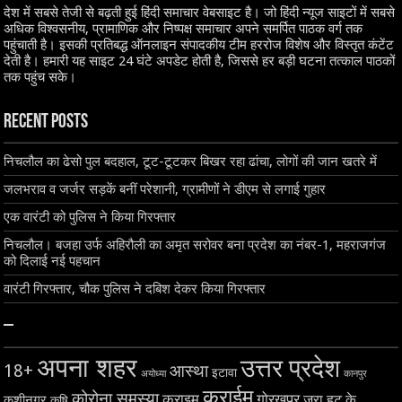
देश में सबसे तेजी से बढ़ती हुई हिंदी समाचार वेबसाइट है। जो हिंदी न्यूज साइटों में सबसे
अधिक विश्वसनीय, प्रामाणिक और निष्पक्ष समाचार अपने समर्पित पाठक वर्ग तक
पहुंचाती है। इसकी प्रतिबद्ध ऑनलाइन संपादकीय टीम हररोज विशेष और विस्तृत कंटेंट
देती है। हमारी यह साइट 24 घंटे अपडेट होती है, जिससे हर बड़ी घटना तत्काल पाठकों
तक पहुंच सके।
Recent Posts
निचलौल का ढेसो पुल बदहाल, टूट-टूटकर बिखर रहा ढांचा, लोगों की जान खतरे में
जलभराव व जर्जर सड़कें बनीं परेशानी, ग्रामीणों ने डीएम से लगाई गुहार
एक वारंटी को पुलिस ने किया गिरफ्तार
निचलौल। बजहा उर्फ अहिरौली का अमृत सरोवर बना प्रदेश का नंबर-1, महराजगंज
को दिलाई नई पहचान
वारंटी गिरफ्तार, चौक पुलिस ने दबिश देकर किया गिरफ्तार
–
अपना शहर
उत्तर प्रदेश
18+
आस्था
इटावा
अयोध्या
कानपुर
क्राईम
कोरोना समस्या
क्राइम
गोरखपुर
जरा हट के
कुशीनगर
कृषि