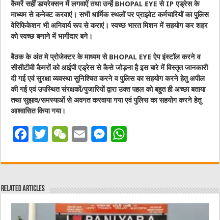
कैमरें सहीं डायरेक्सन में लगवाऐं तथा उन्हें BHOPAL EYE से IP एड्रेस के
माध्यम से कनेक्ट करवाएं। सभी धार्मिक स्थलों पर प्राइवेट कर्मचारियों का पुलिस
वेरिफिकेशन भी अनिवार्य रूप से कराएं। स्वच्छ भारत मिशन में सहयोग कर शहर
को स्वच्छ बनाने में भागीदार बने।
बैठक के अंत मे प्रोजेक्टर के माध्यम से BHOPAL EYE ऐप इंस्टॉल करने व
सीसीटीवी कैमरों को आईपी एड्रेस से कैसे जोड़ना है इस बारे में विस्तृत जानकारी
दी गई एवं सुरक्षा व्यवस्था सुनिश्चित करने व पुलिस का सहयोग करने हेतु अपील
की गई एवं उपस्थित संरक्षकों/पुजारियों द्वारा उक्त पहल को बहुत ही अच्छा बताया
तथा सुझाव/समस्याओं से अवगत करवाया गया एवं पुलिस का सहयोग करने हेतु
आश्वासित किया गया।
F
T
W
E
M
W
a
w
e
m
e
h
c
it
C
ai
ss
at
e
te
h
l
e
s
Related Articles
b
r
at
n
A
o
g
p