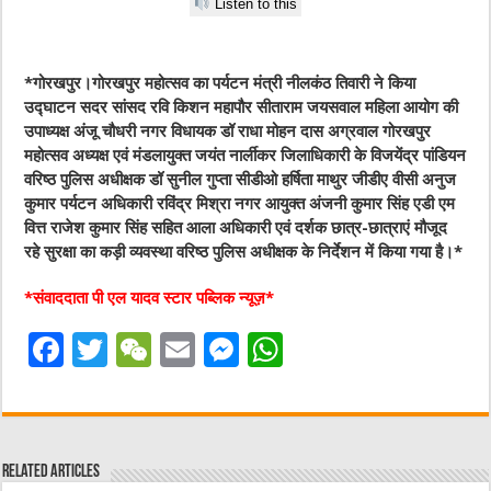
Listen to this
*गोरखपुर।गोरखपुर महोत्सव का पर्यटन मंत्री नीलकंठ तिवारी ने किया
उद्घाटन सदर सांसद रवि किशन महापौर सीताराम जयसवाल महिला आयोग की
उपाध्यक्ष अंजू चौधरी नगर विधायक डॉ राधा मोहन दास अग्रवाल गोरखपुर
महोत्सव अध्यक्ष एवं मंडलायुक्त जयंत नार्लीकर जिलाधिकारी के विजयेंद्र पांडियन
वरिष्ठ पुलिस अधीक्षक डॉ सुनील गुप्ता सीडीओ हर्षिता माथुर जीडीए वीसी अनुज
कुमार पर्यटन अधिकारी रविंद्र मिश्रा नगर आयुक्त अंजनी कुमार सिंह एडी एम
वित्त राजेश कुमार सिंह सहित आला अधिकारी एवं दर्शक छात्र-छात्राएं मौजूद
रहे सुरक्षा का कड़ी व्यवस्था वरिष्ठ पुलिस अधीक्षक के निर्देशन में किया गया है।*
*संवाददाता पी एल यादव स्टार पब्लिक न्यूज़*
F
T
W
E
M
W
a
w
e
m
e
h
c
it
C
ai
ss
at
e
te
h
l
e
s
Related Articles
b
r
at
n
A