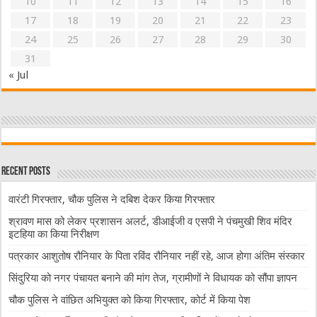
10
11
12
13
14
15
16
17
18
19
20
21
22
23
24
25
26
27
28
29
30
31
« Jul
Recent Posts
वारंटी गिरफ्तार, चौक पुलिस ने दबिश देकर किया गिरफ्तार
श्रावण मास को लेकर प्रशासन अलर्ट, डीआईजी व एसपी ने पंचमुखी शिव मंदिर
इटहिया का किया निरीक्षण
पत्रकार आशुतोष रौनियार के पिता रविंद रौनियार नहीं रहे, आज होगा अंतिम संस्कार
सिंदुरिया को नगर पंचायत बनाने की मांग तेज, ग्रामीणों ने विधायक को सौंपा ज्ञापन
चौक पुलिस ने वांछित अभियुक्त को किया गिरफ्तार, कोर्ट में किया पेश