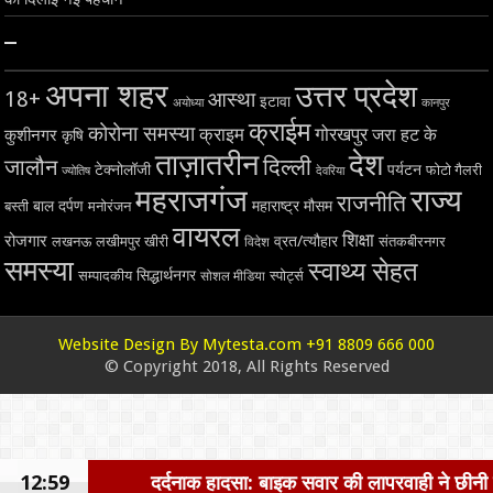
–
अपना शहर
उत्तर प्रदेश
18+
आस्था
इटावा
अयोध्या
कानपुर
क्राईम
कोरोना समस्या
क्राइम
गोरखपुर
जरा हट के
कुशीनगर
कृषि
ताज़ातरीन
देश
दिल्ली
जालौन
टेक्नोलॉजी
पर्यटन
फोटो गैलरी
ज्योतिष
देवरिया
महराजगंज
राज्य
राजनीति
बाल दर्पण
महाराष्ट्र
मौसम
बस्ती
मनोरंजन
वायरल
शिक्षा
रोजगार
व्रत/त्यौहार
लखनऊ
लखीमपुर खीरी
विदेश
संतकबीरनगर
समस्या
स्वाथ्य सेहत
सिद्धार्थनगर
सम्पादकीय
स्पोर्ट्स
सोशल मीडिया
Website Design By Mytesta.com +91 8809 666 000
© Copyright 2018, All Rights Reserved
12:59
दर्दनाक हादसा: बाइक सवार की लापरवाही ने छीनी जिंदगी, बाइक टक्क