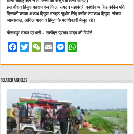
आनी चाहिए और न ही किसी को असुविधा होनी चाहिए।
इस दौरान हियुवा महराजगंज जिला संगठन महामंत्री काशीनाथ सिंह,कपिल पति
त्रिपाठी ब्लाक अध्यक्ष हियुवा भटहट सुधीर सिंह ब्लॉक उपाध्यक्ष हियुवा, संजय
जायसवाल, अनिल यादव व हियुवा के पदाधिकारी मैजूद रहे।
गोरखपुर मंडल प्रभारी – सत्येंद्र प्रताप यादव की रिपोर्ट
F
T
W
E
M
W
a
w
e
m
e
h
c
it
C
ai
ss
at
e
te
h
l
e
s
Related Articles
b
r
at
n
A
o
g
p
o
er
p
k