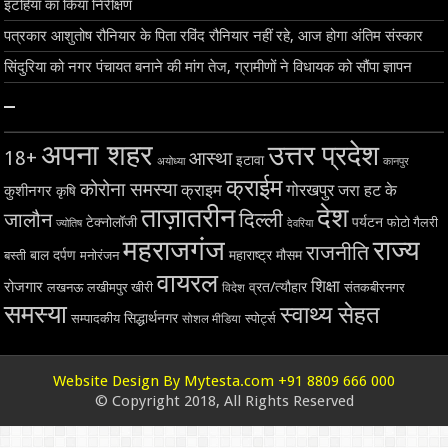
इटहिया का किया निरीक्षण
पत्रकार आशुतोष रौनियार के पिता रविंद रौनियार नहीं रहे, आज होगा अंतिम संस्कार
सिंदुरिया को नगर पंचायत बनाने की मांग तेज, ग्रामीणों ने विधायक को सौंपा ज्ञापन
–
अपना शहर
उत्तर प्रदेश
18+
आस्था
इटावा
अयोध्या
कानपुर
क्राईम
कोरोना समस्या
क्राइम
गोरखपुर
जरा हट के
कुशीनगर
कृषि
ताज़ातरीन
देश
दिल्ली
जालौन
टेक्नोलॉजी
पर्यटन
फोटो गैलरी
ज्योतिष
देवरिया
महराजगंज
राज्य
राजनीति
बाल दर्पण
महाराष्ट्र
मौसम
बस्ती
मनोरंजन
वायरल
शिक्षा
रोजगार
व्रत/त्यौहार
लखनऊ
लखीमपुर खीरी
विदेश
संतकबीरनगर
समस्या
स्वाथ्य सेहत
सिद्धार्थनगर
सम्पादकीय
स्पोर्ट्स
सोशल मीडिया
Website Design By Mytesta.com +91 8809 666 000
© Copyright 2018, All Rights Reserved