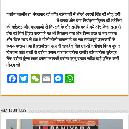
*कोंच(जालौंन)* मंगलवार को कोंच कोतवाली में सीओ
आरपी सिंह की मौजू दगी
में बलबा ओर दंगा नियंत्रण ड्रिल की ट्रेनिग
की गई5त5 और बलबाइयो से निपटने के तौर तरीके बताये गये और किस तरह से
दंगा को नियं त्रित करना है यह भी सिखाया गया और किस तरह से बार करना
और किस तरह से हवा में गोली गोली चलाना है यह सब महत्वपूर्ण जानकारी से
रूबरू कराया गया है इसदौरान प्रभारी राजबीर सिंह एसओ नदीगांव विनय कुमार
दिबाकर कोत वाली से दरोगा कमल नारायण दरोगा राजीव कांत दरोगा सुरेन्द्र
सिंह दरोगा मुंन्ना लाल दरोगा लालजी दरोगा प्रभु दयाल सहित कई पुलिस कर्मी
मोजूद रहे।
F
T
W
E
M
W
a
w
e
m
e
h
c
it
C
ai
ss
at
e
te
h
l
e
s
Related Articles
b
r
at
n
A
o
g
p