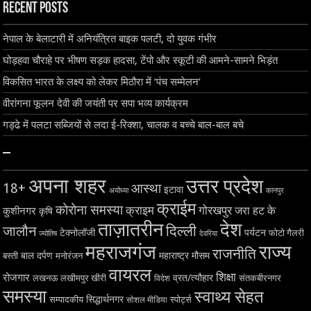
Recent Posts
नेपाल के बेलाटारी में अनियंत्रित बाइक पलटी, दो युवक गंभीर
घोड़हवा चौराहे पर भीषण सड़क हादसा, टेंपो और स्कूटी की आमने-सामने भिड़ंत
विकसित भारत के लक्ष्य को लेकर मिठौरा में ‘पंच सम्मेलन’
वीरांगना फूलन देवी की जयंती पर सपा भव्य कार्यक्रम
गड्ढे में पलटा सब्जियों से लदा ई-रिक्शा, चालक व बच्चे बाल-बाल बचे
–
अपना शहर
उत्तर प्रदेश
18+
आस्था
इटावा
अयोध्या
कानपुर
क्राईम
कोरोना समस्या
क्राइम
गोरखपुर
जरा हट के
कुशीनगर
कृषि
ताज़ातरीन
देश
दिल्ली
जालौन
टेक्नोलॉजी
पर्यटन
फोटो गैलरी
ज्योतिष
देवरिया
महराजगंज
राज्य
राजनीति
बाल दर्पण
महाराष्ट्र
मौसम
बस्ती
मनोरंजन
वायरल
शिक्षा
रोजगार
व्रत/त्यौहार
लखनऊ
लखीमपुर खीरी
विदेश
संतकबीरनगर
समस्या
स्वाथ्य सेहत
सिद्धार्थनगर
सम्पादकीय
स्पोर्ट्स
सोशल मीडिया