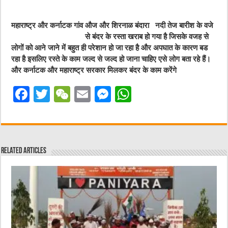
महाराष्ट्र और कर्नाटक गांव औज और शिरनाळ बंदारा
नदी तेज बारीश के वजे
से बंदर के रस्ता खराब हो गया है जिसके वजह से
लोगों को आने जाने में बहुत ही परेशान हो जा रहा है और अपघात के कारण बड
रहा है इसलिए रस्ते के काम जल्द से जल्द हो जाना चाहिए एसे लोग बता रहे हैं।
और कर्नाटक और महाराष्ट्र सरकार मिलकर बंदर के काम करेंगे
F
T
W
E
M
W
a
w
e
m
e
h
c
it
C
ai
ss
at
e
te
h
l
e
s
Related Articles
b
r
at
n
A
o
g
p
o
er
p
k