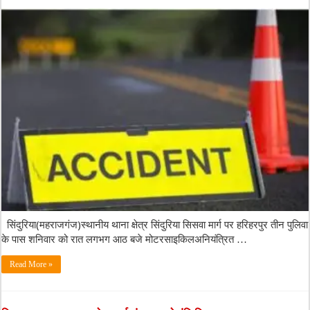
सिंदुरिया(महराजगंज)स्थानीय थाना क्षेत्र सिंदुरिया सिसवा मार्ग पर हरिहरपुर तीन पुलिवा
के पास शनिवार को रात लगभग आठ बजे मोटरसाइकिलअनियंत्रित …
Read More »