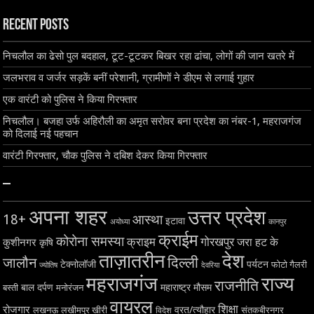
Recent Posts
निचलौल का ढेसो पुल बदहाल, टूट-टूटकर बिखर रहा ढांचा, लोगों की जान खतरे में
जलभराव व जर्जर सड़कें बनीं परेशानी, ग्रामीणों ने डीएम से लगाई गुहार
एक वारंटी को पुलिस ने किया गिरफ्तार
निचलौल। बजहा उर्फ अहिरौली का अमृत सरोवर बना प्रदेश का नंबर-1, महराजगंज
को दिलाई नई पहचान
वारंटी गिरफ्तार, चौक पुलिस ने दबिश देकर किया गिरफ्तार
–
अपना शहर
उत्तर प्रदेश
18+
आस्था
इटावा
अयोध्या
कानपुर
क्राईम
कोरोना समस्या
क्राइम
गोरखपुर
जरा हट के
कुशीनगर
कृषि
ताज़ातरीन
देश
दिल्ली
जालौन
टेक्नोलॉजी
पर्यटन
फोटो गैलरी
ज्योतिष
देवरिया
महराजगंज
राज्य
राजनीति
बाल दर्पण
महाराष्ट्र
मौसम
बस्ती
मनोरंजन
वायरल
शिक्षा
रोजगार
व्रत/त्यौहार
लखनऊ
लखीमपुर खीरी
विदेश
संतकबीरनगर