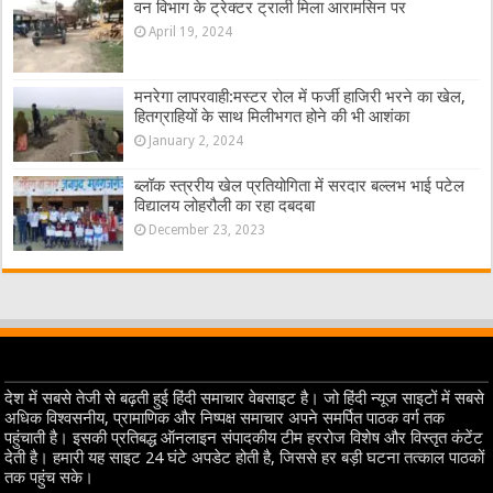
वन विभाग के ट्रेक्टर ट्राली मिला आरामसिन पर
April 19, 2024
मनरेगा लापरवाही:मस्टर रोल में फर्जी हाजिरी भरने का खेल,
हितग्राहियों के साथ मिलीभगत होने की भी आशंका
January 2, 2024
ब्लॉक स्त्ररीय खेल प्रतियोगिता में सरदार बल्लभ भाई पटेल
विद्यालय लोहरौली का रहा दबदबा
December 23, 2023
देश में सबसे तेजी से बढ़ती हुई हिंदी समाचार वेबसाइट है। जो हिंदी न्यूज साइटों में सबसे
अधिक विश्वसनीय, प्रामाणिक और निष्पक्ष समाचार अपने समर्पित पाठक वर्ग तक
पहुंचाती है। इसकी प्रतिबद्ध ऑनलाइन संपादकीय टीम हररोज विशेष और विस्तृत कंटेंट
देती है। हमारी यह साइट 24 घंटे अपडेट होती है, जिससे हर बड़ी घटना तत्काल पाठकों
तक पहुंच सके।