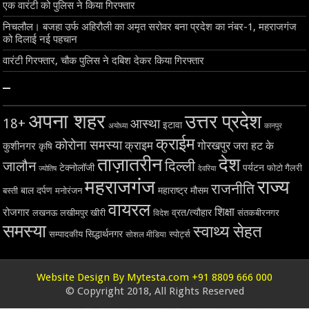
एक वारंटी को पुलिस ने किया गिरफ्तार
निचलौल। बजहा उर्फ अहिरौली का अमृत सरोवर बना प्रदेश का नंबर-1, महराजगंज
को दिलाई नई पहचान
वारंटी गिरफ्तार, चौक पुलिस ने दबिश देकर किया गिरफ्तार
–
अपना शहर
उत्तर प्रदेश
18+
आस्था
इटावा
अयोध्या
कानपुर
क्राईम
कोरोना समस्या
क्राइम
गोरखपुर
जरा हट के
कुशीनगर
कृषि
ताज़ातरीन
देश
दिल्ली
जालौन
टेक्नोलॉजी
पर्यटन
फोटो गैलरी
ज्योतिष
देवरिया
महराजगंज
राज्य
राजनीति
बाल दर्पण
महाराष्ट्र
मौसम
बस्ती
मनोरंजन
वायरल
शिक्षा
रोजगार
व्रत/त्यौहार
लखनऊ
लखीमपुर खीरी
विदेश
संतकबीरनगर
समस्या
स्वाथ्य सेहत
सिद्धार्थनगर
सम्पादकीय
स्पोर्ट्स
सोशल मीडिया
Website Design By Mytesta.com +91 8809 666 000
© Copyright 2018, All Rights Reserved