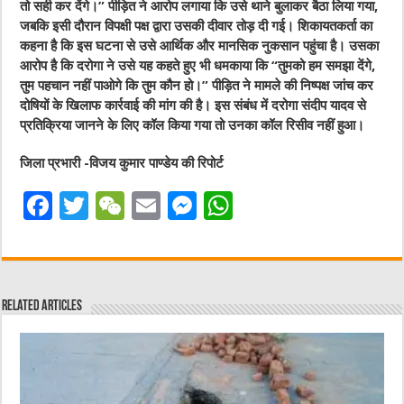
तो सही कर देंगे।” पीड़ित ने आरोप लगाया कि उसे थाने बुलाकर बैठा लिया गया,
जबकि इसी दौरान विपक्षी पक्ष द्वारा उसकी दीवार तोड़ दी गई। शिकायतकर्ता का
कहना है कि इस घटना से उसे आर्थिक और मानसिक नुकसान पहुंचा है। उसका
आरोप है कि दरोगा ने उसे यह कहते हुए भी धमकाया कि “तुमको हम समझा देंगे,
तुम पहचान नहीं पाओगे कि तुम कौन हो।” पीड़ित ने मामले की निष्पक्ष जांच कर
दोषियों के खिलाफ कार्रवाई की मांग की है। इस संबंध में दरोगा संदीप यादव से
प्रतिक्रिया जानने के लिए कॉल किया गया तो उनका कॉल रिसीव नहीं हुआ।
जिला प्रभारी -विजय कुमार पाण्डेय की रिपोर्ट
F
T
W
E
M
W
a
w
e
m
e
h
c
it
C
ai
ss
at
e
te
h
l
e
s
Related Articles
b
r
at
n
A
o
g
p
o
er
p