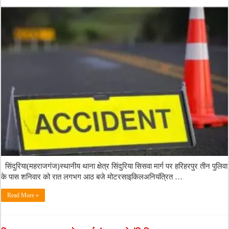
सिंदुरिया(महराजगंज)स्थानीय थाना क्षेत्र सिंदुरिया सिसवा मार्ग पर हरिहरपुर तीन पुलिवा
के पास शनिवार को रात लगभग आठ बजे मोटरसाइकिलअनियंत्रित …
Read More »