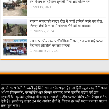
वन विभाग के ट्रेक्टर ट्राली मिला आरामसिन पर
April 19, 2024
मनरेगा लापरवाही:मस्टर रोल में फर्जी हाजिरी भरने का खेल,
हितग्राहियों के साथ मिलीभगत होने की भी आशंका
January 2, 2024
ब्लॉक स्त्ररीय खेल प्रतियोगिता में सरदार बल्लभ भाई पटेल
विद्यालय लोहरौली का रहा दबदबा
December 23, 2023
देश में सबसे तेजी से बढ़ती हुई हिंदी समाचार वेबसाइट है। जो हिंदी न्यूज साइटों में सबसे
अधिक विश्वसनीय, प्रामाणिक और निष्पक्ष समाचार अपने समर्पित पाठक वर्ग तक
पहुंचाती है। इसकी प्रतिबद्ध ऑनलाइन संपादकीय टीम हररोज विशेष और विस्तृत कंटेंट
देती है। हमारी यह साइट 24 घंटे अपडेट होती है, जिससे हर बड़ी घटना तत्काल पाठकों
तक पहुंच सके।