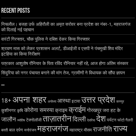
Recent Posts
निचलौल। बजहा उर्फ अहिरौली का अमृत सरोवर बना प्रदेश का नंबर-1, महराजगंज
को दिलाई नई पहचान
वारंटी गिरफ्तार, चौक पुलिस ने दबिश देकर किया गिरफ्तार
श्रावण मास को लेकर प्रशासन अलर्ट, डीआईजी व एसपी ने पंचमुखी शिव मंदिर
इटहिया का किया निरीक्षण
पत्रकार आशुतोष रौनियार के पिता रविंद रौनियार नहीं रहे, आज होगा अंतिम संस्कार
सिंदुरिया को नगर पंचायत बनाने की मांग तेज, ग्रामीणों ने विधायक को सौंपा ज्ञापन
–
अपना शहर
उत्तर प्रदेश
18+
आस्था
इटावा
अयोध्या
कानपुर
क्राईम
कोरोना समस्या
क्राइम
गोरखपुर
जरा हट के
कुशीनगर
कृषि
ताज़ातरीन
देश
दिल्ली
जालौन
टेक्नोलॉजी
पर्यटन
फोटो गैलरी
ज्योतिष
देवरिया
महराजगंज
राज्य
राजनीति
बाल दर्पण
महाराष्ट्र
मौसम
बस्ती
मनोरंजन