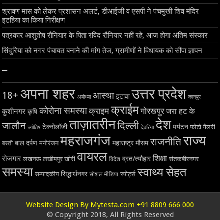
श्रावण मास को लेकर प्रशासन अलर्ट, डीआईजी व एसपी ने पंचमुखी शिव मंदिर
इटहिया का किया निरीक्षण
पत्रकार आशुतोष रौनियार के पिता रविंद रौनियार नहीं रहे, आज होगा अंतिम संस्कार
सिंदुरिया को नगर पंचायत बनाने की मांग तेज, ग्रामीणों ने विधायक को सौंपा ज्ञापन
–
अपना शहर
उत्तर प्रदेश
18+
आस्था
इटावा
अयोध्या
कानपुर
क्राईम
कोरोना समस्या
क्राइम
गोरखपुर
जरा हट के
कुशीनगर
कृषि
ताज़ातरीन
देश
दिल्ली
जालौन
टेक्नोलॉजी
पर्यटन
फोटो गैलरी
ज्योतिष
देवरिया
महराजगंज
राज्य
राजनीति
बाल दर्पण
महाराष्ट्र
मौसम
बस्ती
मनोरंजन
वायरल
शिक्षा
रोजगार
व्रत/त्यौहार
लखनऊ
लखीमपुर खीरी
विदेश
संतकबीरनगर
समस्या
स्वाथ्य सेहत
सिद्धार्थनगर
सम्पादकीय
स्पोर्ट्स
सोशल मीडिया
Website Design By Mytesta.com +91 8809 666 000
© Copyright 2018, All Rights Reserved