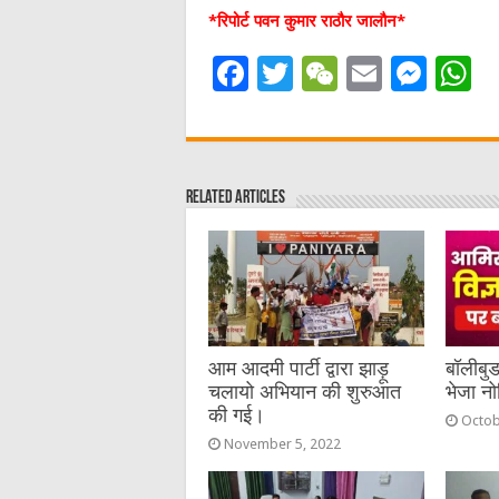
*रिपोर्ट पवन कुमार राठौर जालौन*
F
T
W
E
M
a
w
e
m
e
h
c
it
C
ai
ss
a
e
te
h
l
e
s
Related Articles
b
r
at
n
A
o
g
p
o
er
p
k
आम आदमी पार्टी द्वारा झाड़ू
बॉलीबु
चलायो अभियान की शुरुआत
भेजा न
की गई।
Octob
November 5, 2022