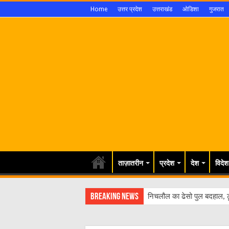
Home
उत्तर प्रदेश
उत्तराखंड
ओडिशा
गुजरात
ताज़ातरीन
प्रदेश
देश
विदेश
Breaking News
निचलौल का ढेसो पुल बदहाल, ट