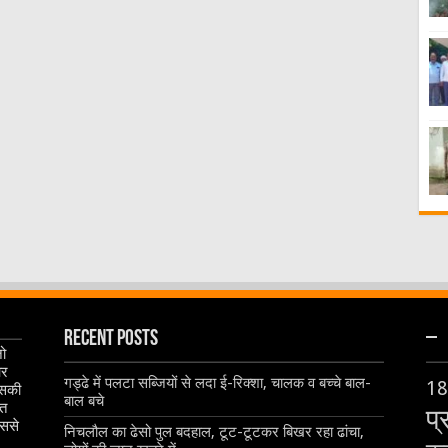
Recent Posts
–
जो
और
गड्ढे में पलटा सब्जियों से लदा ई-रिक्शा, चालक व बच्चे बाल-
18
इसकी
बाल बचे
ृत
प्
िससे
निचलौल का ढेसो पुल बदहाल, टूट-टूटकर बिखर रहा ढांचा,