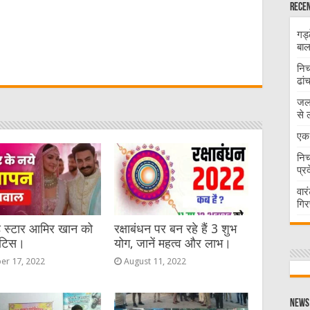
Recen
गड्
W
बाल
निच
ढां
t
जलभ
से 
एक 
निच
प्र
वार
गिर
ड स्टार आमिर खान को
रक्षाबंधन पर बन रहे हैं 3 शुभ
ोटिस।
योग, जानें महत्व और लाभ।
er 17, 2022
August 11, 2022
News 