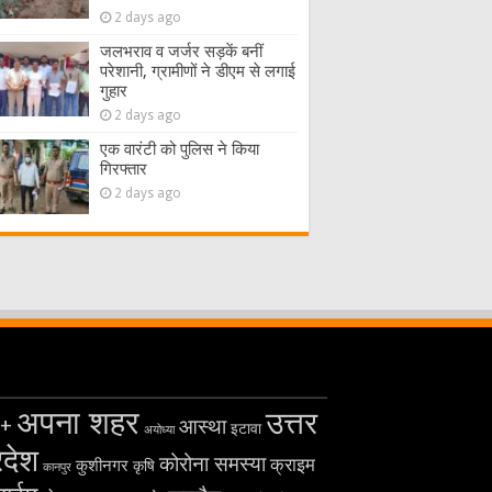
2 days ago
जलभराव व जर्जर सड़कें बनीं
परेशानी, ग्रामीणों ने डीएम से लगाई
गुहार
2 days ago
एक वारंटी को पुलिस ने किया
गिरफ्तार
2 days ago
अपना शहर
उत्तर
+
आस्था
इटावा
अयोध्या
रदेश
कोरोना समस्या
क्राइम
कुशीनगर
कृषि
कानपुर