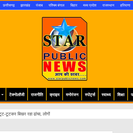
छत्तीसगढ़
झारखंड
पंजाब
पश्चिम बंगाल
बिहार
मध्य प्रदेश
राजस्थान
हरियाणा
टेक्नोलॉजी
राजनीति
क्राइम
मनोरंजन
स्पोर्ट्स
स्वाथ्य
शिक्षा
फ
ूट-टूटकर बिखर रहा ढांचा, लोगों की जान खतरे में