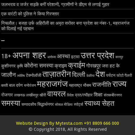
जलभराव व जर्जर सड़कें बनीं परेशानी, ग्रामीणों ने डीएम से लगाई गुहार
एक वारंटी को पुलिस ने किया गिरफ्तार
निचलौल। बजहा उर्फ अहिरौली का अमृत सरोवर बना प्रदेश का नंबर-1, महराजगंज
को दिलाई नई पहचान
–
अपना शहर
उत्तर प्रदेश
18+
आस्था
इटावा
अयोध्या
कानपुर
क्राईम
कोरोना समस्या
क्राइम
गोरखपुर
जरा हट के
कुशीनगर
कृषि
ताज़ातरीन
देश
दिल्ली
जालौन
टेक्नोलॉजी
पर्यटन
फोटो गैलरी
ज्योतिष
देवरिया
महराजगंज
राज्य
राजनीति
बाल दर्पण
महाराष्ट्र
मौसम
बस्ती
मनोरंजन
वायरल
शिक्षा
रोजगार
व्रत/त्यौहार
लखनऊ
लखीमपुर खीरी
विदेश
संतकबीरनगर
समस्या
स्वाथ्य सेहत
सिद्धार्थनगर
सम्पादकीय
स्पोर्ट्स
सोशल मीडिया
Website Design By Mytesta.com +91 8809 666 000
© Copyright 2018, All Rights Reserved