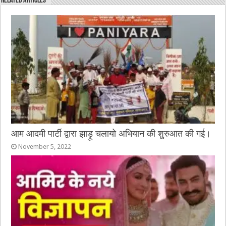
Related Articles
b
r
at
n
A
o
g
p
o
er
p
k
आम आदमी पार्टी द्वारा झाड़ू चलायो अभियान की शुरुआत की गई।
November 5, 2022