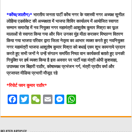
*कोंच(जालौन)*
भारतीय जनता पार्टी कोंच नगर के यशस्वी नगर अध्यक्ष सुनील
लोहिया एडवोकेट की अध्यक्षता में भाजपा शिविर कार्यालय में आयोजित स्वागत
सम्मान समारोह में नव नियुक्त नगर महामंत्री आशुतोष कुमार मिश्रा का फूल
मालाओं से स्वागत किया गया और फिर उनका मुंह मीठा कराकर मिष्ठान्न वितरण
किया गया भाजपा परिवार द्वारा जिला नेतृत्व का आभार व्यक्त करते हुए नवनियुक्त
नगर महामंत्री भाजपा आशुतोष कुमार मिश्रा को बधाई एवम शुभ कामनाये प्रदान
करते हुए सभी जनों ने उन्हें संगठन समर्पित निष्ठा वान कार्यकर्ता बताते हुए उनकी
नियुक्ति पर हर्ष व्यक्त किया है इस अवसर पर पार्टी महा मंत्री ओपी कुशवाहा,
उपाध्यक्ष राम बिहारी राठौर, कोषाध्यक्ष प्रभंजन गर्ग, मंत्री प्रदीप वर्मा और
प्रजापत मीडिया प्रभारी मौजूद रहे
*रिपोर्ट पवन कुमार राठौर*
F
T
W
E
M
W
a
w
e
m
e
h
c
it
C
ai
ss
at
e
te
h
l
e
s