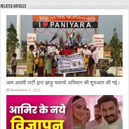
e
te
h
l
e
s
Related Articles
b
r
at
n
A
o
g
p
o
er
p
k
आम आदमी पार्टी द्वारा झाड़ू चलायो अभियान की शुरुआत की गई।
November 5, 2022