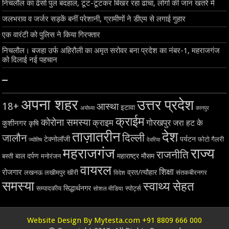
निचलौल का ढेसो पुल बदहाल, टूट-टूटकर बिखर रहा ढांचा, लोगों की जान खतरे में
जलभराव व जर्जर सड़कें बनीं परेशानी, ग्रामीणों ने डीएम से लगाई गुहार
एक वारंटी को पुलिस ने किया गिरफ्तार
निचलौल। बजहा उर्फ अहिरौली का अमृत सरोवर बना प्रदेश का नंबर-1, महराजगंज
को दिलाई नई पहचान
–
अपना शहर
उत्तर प्रदेश
18+
आस्था
इटावा
अयोध्या
कानपुर
क्राईम
कोरोना समस्या
क्राइम
गोरखपुर
जरा हट के
कुशीनगर
कृषि
ताज़ातरीन
देश
दिल्ली
जालौन
टेक्नोलॉजी
पर्यटन
फोटो गैलरी
ज्योतिष
देवरिया
महराजगंज
राज्य
राजनीति
बाल दर्पण
महाराष्ट्र
मौसम
बस्ती
मनोरंजन
वायरल
शिक्षा
रोजगार
व्रत/त्यौहार
लखनऊ
लखीमपुर खीरी
विदेश
संतकबीरनगर
समस्या
स्वाथ्य सेहत
सिद्धार्थनगर
सम्पादकीय
स्पोर्ट्स
सोशल मीडिया
Website Design By Mytesta.com +91 8809 666 000