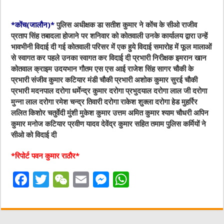
*कोंच(जालौन)*
पुलिस अधीक्षक डा सतीश कुमार ने कोंच के सीओ राजीव
प्रताप सिंह तबादला होजाने पर शनिवार को कोतवाली उनके कार्यालय द्वारा उन्हें
भावभीनी विदाई दी गई कोतवाली परिसर में एक हुये विदाई समारोह में फूल मालाओं
से स्वागत कर पहले उनका स्वागत कर विदाई दी प्रभारी निरीक्षक इमरान खान
कोतवाल क्राइम उदयभान गौतम एस एस आई राजेश सिंह सागर चौकी के
प्रभारी संजीव कुमार कटियार मंडी चौकी प्रभारी अशोक कुमार सुरई चौकी
प्रभारी मदनपाल दरोगा धर्मेन्द्र कुमार दरोगा प्रभुदयाल दरोगा लाल जी दरोगा
मुन्ना लाल दरोगा रमेश चन्द्र तिवारी दरोगा राकेश शुक्ला दरोगा हेड मुहर्रिर
ललित किशोर चतुर्वेदी मुंशी मुकेश कुमार उत्तम अमित कुमार श्याम चौधरी अपिन
कुमार मनोज कटियार प्रवीण यादव देवेंद्र कुमार सहित तमाम पुलिस कर्मियों ने
सीओ को विदाई दी
*रिपोर्ट पवन कुमार राठौर*
F
T
W
E
M
W
a
w
e
m
e
h
c
it
C
ai
ss
at