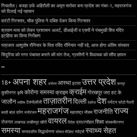
निचलौल। बजहा उर्फ अहिरौली का अमृत सरोवर बना प्रदेश का नंबर-1, महराजगंज
को दिलाई नई पहचान
वारंटी गिरफ्तार, चौक पुलिस ने दबिश देकर किया गिरफ्तार
श्रावण मास को लेकर प्रशासन अलर्ट, डीआईजी व एसपी ने पंचमुखी शिव मंदिर
इटहिया का किया निरीक्षण
पत्रकार आशुतोष रौनियार के पिता रविंद रौनियार नहीं रहे, आज होगा अंतिम संस्कार
सिंदुरिया को नगर पंचायत बनाने की मांग तेज, ग्रामीणों ने विधायक को सौंपा ज्ञापन
–
अपना शहर
उत्तर प्रदेश
18+
आस्था
इटावा
अयोध्या
कानपुर
क्राईम
कोरोना समस्या
क्राइम
गोरखपुर
जरा हट के
कुशीनगर
कृषि
ताज़ातरीन
देश
दिल्ली
जालौन
टेक्नोलॉजी
पर्यटन
फोटो गैलरी
ज्योतिष
देवरिया
महराजगंज
राज्य
राजनीति
बाल दर्पण
महाराष्ट्र
मौसम
बस्ती
मनोरंजन
वायरल
शिक्षा
रोजगार
व्रत/त्यौहार
लखनऊ
लखीमपुर खीरी
विदेश
संतकबीरनगर
समस्या
स्वाथ्य सेहत
सिद्धार्थनगर
सम्पादकीय
स्पोर्ट्स
सोशल मीडिया