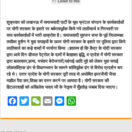
Listen to this
शुक्रवार को लखनऊ में समाजवादी पार्टी के यूथ फ्रंटल संगठन के कार्यकर्ताओं
पर योगी सरकार के इशारे पर बर्बरतापूर्वक किये गये लाठीचार्ज व गिरप्तारी पर
सपा कार्यकर्ताओं में भारी आक्रोश है। समाजवादी युवजन सभा के पूर्व जिलाध्यक्ष
तसौवर हुसैन ने युवा सपाइयों के ऊपर योगी सरकार के इशारे पर पुलिस द्वारा किये
लाठीचार्ज का कड़े शब्दों में भर्त्सना किया ।ज्ञातव्य हो कि केंद्र के मोदी सरकार
द्वारा आये दिन डीजल पेट्रोल के दामों में बेतहाशा बृद्धि, व प्रदेश में योगी सरकार
द्वारा बलात्कार,हत्या, भयंकर बेरोजगारी,महंगाई आदि मुद्दे को लेकर युवा सपाई
लोकतांत्रिक ढंग से विधानभवन के सामने शांतिपूर्वक ढंग से विरोध प्रदर्शन कर
रहे थे। उत्तर प्रदेश के योगी सरकार पूरी तरह से अघोषित इमरजेंसी जैसा
माहौल पैदा कर,विपक्ष का दमन करने पर आमादा है। योगी सरकार की
हिटलरशाही को अखिलेश यादव जी के नेतृत्व में मुँहतोड़ जबाब दिया जाएगा।
F
T
W
E
M
W
a
w
e
m
e
h
c
it
C
ai
ss
at
e
te
h
l
e
s