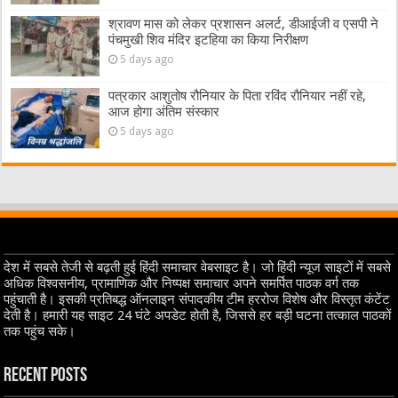
श्रावण मास को लेकर प्रशासन अलर्ट, डीआईजी व एसपी ने
पंचमुखी शिव मंदिर इटहिया का किया निरीक्षण
5 days ago
पत्रकार आशुतोष रौनियार के पिता रविंद रौनियार नहीं रहे,
आज होगा अंतिम संस्कार
5 days ago
देश में सबसे तेजी से बढ़ती हुई हिंदी समाचार वेबसाइट है। जो हिंदी न्यूज साइटों में सबसे
अधिक विश्वसनीय, प्रामाणिक और निष्पक्ष समाचार अपने समर्पित पाठक वर्ग तक
पहुंचाती है। इसकी प्रतिबद्ध ऑनलाइन संपादकीय टीम हररोज विशेष और विस्तृत कंटेंट
देती है। हमारी यह साइट 24 घंटे अपडेट होती है, जिससे हर बड़ी घटना तत्काल पाठकों
तक पहुंच सके।
Recent Posts