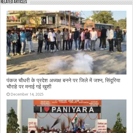
Related Articles
b
r
at
n
A
o
g
p
o
er
p
k
पंकज चौधरी के प्रदेश अध्यक्ष बनने पर जिले में जश्न, सिंदूरिया
चौराहे पर मनाई गई खुशी
December 14, 2025