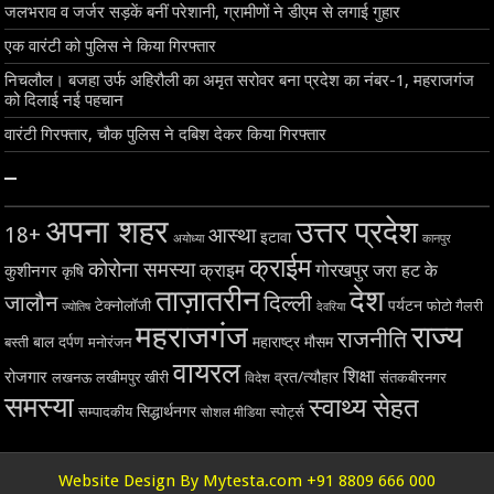
जलभराव व जर्जर सड़कें बनीं परेशानी, ग्रामीणों ने डीएम से लगाई गुहार
एक वारंटी को पुलिस ने किया गिरफ्तार
निचलौल। बजहा उर्फ अहिरौली का अमृत सरोवर बना प्रदेश का नंबर-1, महराजगंज
को दिलाई नई पहचान
वारंटी गिरफ्तार, चौक पुलिस ने दबिश देकर किया गिरफ्तार
–
अपना शहर
उत्तर प्रदेश
18+
आस्था
इटावा
अयोध्या
कानपुर
क्राईम
कोरोना समस्या
क्राइम
गोरखपुर
जरा हट के
कुशीनगर
कृषि
ताज़ातरीन
देश
दिल्ली
जालौन
टेक्नोलॉजी
पर्यटन
फोटो गैलरी
ज्योतिष
देवरिया
महराजगंज
राज्य
राजनीति
बाल दर्पण
महाराष्ट्र
मौसम
बस्ती
मनोरंजन
वायरल
शिक्षा
रोजगार
व्रत/त्यौहार
लखनऊ
लखीमपुर खीरी
विदेश
संतकबीरनगर
समस्या
स्वाथ्य सेहत
सिद्धार्थनगर
सम्पादकीय
स्पोर्ट्स
सोशल मीडिया
Website Design By Mytesta.com +91 8809 666 000