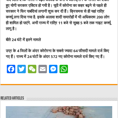
हुए योगी सरकार एक्टिव हो गयी है। यूपी में कोरोना का कहर बढ़ने से पहले ही
सरकार ने फिर पाबंदियां लगानी शुरू कर दी हैं। क्रिसमस से ही यहां रात्रि
कर्फ्यू लगा दिया गया है. इसके अलावा शादी समारोहों में भी अधिकतम 200 लोग
ही शामिल हो पाएंगे. अभी राज्य में रात्रि 11 बजे से सुबह 5 बजे तक नाइट कर्फ्यू
लागू है।
बीते 24 घंटे में इतने मामले
उप्र के 4 जिलों के अंदर कोरोरना के सबसे ज्यादा 64 फीसदी मामले दर्ज किए
गए हैं। राज्य में 24 घंटों के अंदर 572 नए कोरोना मामले दर्ज किए गए हैं।
F
T
W
E
M
W
a
w
e
m
e
h
c
it
C
ai
ss
at
e
te
h
l
e
s
Related Articles
b
r
at
n
A
o
g
p