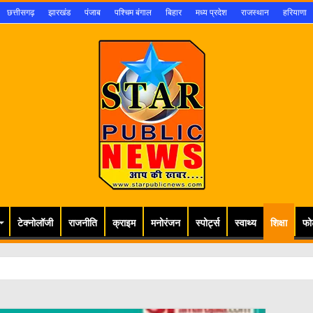
छत्तीसगढ़
झारखंड
पंजाब
पश्चिम बंगाल
बिहार
मध्य प्रदेश
राजस्थान
हरियाणा
टेक्नोलॉजी
राजनीति
क्राइम
मनोरंजन
स्पोर्ट्स
स्वाथ्य
शिक्षा
फो