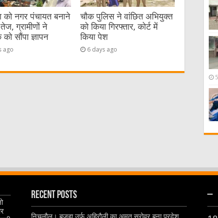
या को नगर पंचायत बनाने
चौक पुलिस ने वांछित अभियुक्त
तेज, ग्रामीणों ने
को किया गिरफ्तार, कोर्ट में
को सौंपा ज्ञापन
किया पेश
s ago
6 days ago
Recent Posts
–
जो
और
निचलौल। बजहा उर्फ अहिरौली का अमृत सरोवर बना प्रदेश