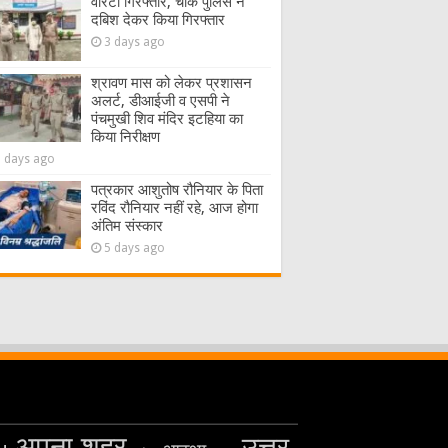
वारंटी गिरफ्तार, चौक पुलिस ने
दबिश देकर किया गिरफ्तार
3 days ago
श्रावण मास को लेकर प्रशासन
अलर्ट, डीआईजी व एसपी ने
पंचमुखी शिव मंदिर इटहिया का
किया निरीक्षण
5 days ago
पत्रकार आशुतोष रौनियार के पिता
रविंद रौनियार नहीं रहे, आज होगा
अंतिम संस्कार
5 days ago
अपना शहर
उत्तर