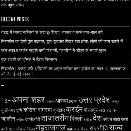
तक पहुंच सके।
Recent Posts
गड्ढे में पलटा सब्जियों से लदा ई-रिक्शा, चालक व बच्चे बाल-बाल बचे
निचलौल का ढेसो पुल बदहाल, टूट-टूटकर बिखर रहा ढांचा, लोगों की जान खतरे में
जलभराव व जर्जर सड़कें बनीं परेशानी, ग्रामीणों ने डीएम से लगाई गुहार
एक वारंटी को पुलिस ने किया गिरफ्तार
निचलौल। बजहा उर्फ अहिरौली का अमृत सरोवर बना प्रदेश का नंबर-1, महराजगंज
को दिलाई नई पहचान
–
अपना शहर
उत्तर प्रदेश
18+
आस्था
इटावा
अयोध्या
कानपुर
क्राईम
कोरोना समस्या
क्राइम
गोरखपुर
जरा हट के
कुशीनगर
कृषि
ताज़ातरीन
देश
दिल्ली
जालौन
टेक्नोलॉजी
पर्यटन
फोटो गैलरी
ज्योतिष
देवरिया
महराजगंज
राज्य
राजनीति
बाल दर्पण
महाराष्ट्र
मौसम
बस्ती
मनोरंजन