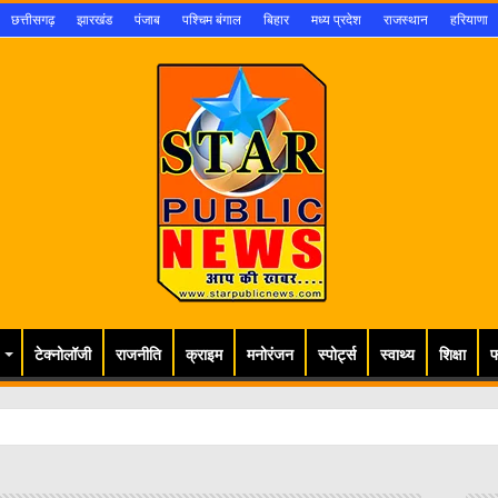
छत्तीसगढ़
झारखंड
पंजाब
पश्चिम बंगाल
बिहार
मध्य प्रदेश
राजस्थान
हरियाणा
टेक्नोलॉजी
राजनीति
क्राइम
मनोरंजन
स्पोर्ट्स
स्वाथ्य
शिक्षा
फ