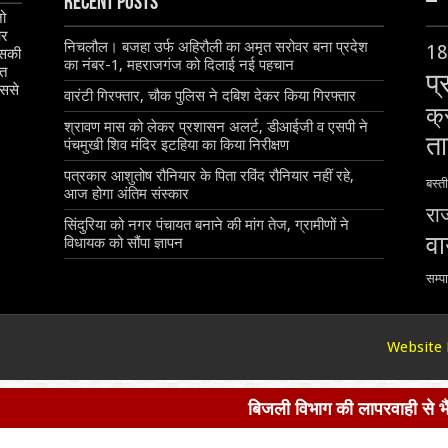
Recent Posts
–
जो
और
निचलौल। बजहा उर्फ अहिरौली का अमृत सरोवर बना प्रदेश
18
इसकी
का नंबर-1, महराजगंज को दिलाई नई पहचान
ृत
प्
िससे
वारंटी गिरफ्तार, चौक पुलिस ने दबिश देकर किया गिरफ्तार
क्
श्रावण मास को लेकर प्रशासन अलर्ट, डीआईजी व एसपी ने
ता
पंचमुखी शिव मंदिर इटहिया का किया निरीक्षण
पत्रकार आशुतोष रौनियार के पिता रविंद रौनियार नहीं रहे,
बस्ती
आज होगा अंतिम संस्कार
रा
सिंदुरिया को नगर पंचायत बनाने की मांग तेज, ग्रामीणों ने
व
विधायक को सौंपा ज्ञापन
सम्प
Website 
बिजली विभाग की लापरवाही से भैंस की मौ