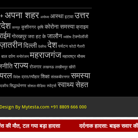
अपना शहर
उत्तर
+
आस्था
इटावा
अयोध्या
रदेश
कोरोना समस्या
क्राइम
कुशीनगर
कृषि
कानपुर
राईम
जालौन
गोरखपुर
जरा हट के
टेक्नोलॉजी
ज्योतिष
ज़ातरीन
देश
दिल्ली
पर्यटन
फोटो गैलरी
देवरिया
महराजगंज
बाल दर्पण
महाराष्ट्र
मौसम
मनोरंजन
राज्य
जनीति
रोजगार
लखनऊ
लखीमपुर खीरी
ायरल
समस्या
शिक्षा
व्रत/त्यौहार
विदेश
संतकबीरनगर
स्वाथ्य सेहत
सिद्धार्थनगर
ादकीय
स्पोर्ट्स
सोशल मीडिया
Design By Mytesta.com +91 8809 666 000
त, टल गया बड़ा हादसा
दर्दनाक हादसा: बाइक सवार की लापरवाही न