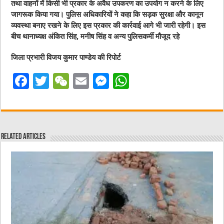
तथा वाहनों में किसी भी प्रकार के अवैध उपकरण का उपयोग न करने के लिए
जागरूक किया गया। पुलिस अधिकारियों ने कहा कि सड़क सुरक्षा और कानून
व्यवस्था बनाए रखने के लिए इस प्रकार की कार्रवाई आगे भी जारी रहेगी। इस
बीच थानाध्यक्ष अंकित सिंह, मनीष सिंह व अन्य पुलिसकर्मी मौजूद रहे
जिला प्रभारी विजय कुमार पाण्डेय की रिपोर्ट
F
T
W
E
M
W
a
w
e
m
e
h
c
it
C
ai
ss
at
e
te
h
l
e
s
Related Articles
b
r
at
n
A
o
g
p
o
er
p
k