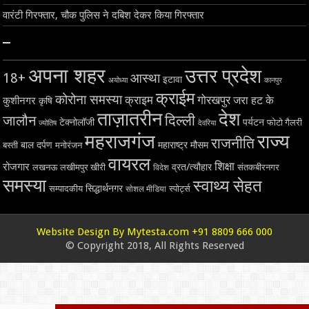
वारंटी गिरफ्तार, चौक पुलिस ने दबिश देकर किया गिरफ्तार
–
अपना शहर
उत्तर प्रदेश
18+
आस्था
इटावा
अयोध्या
कानपुर
क्राईम
कोरोना समस्या
क्राइम
गोरखपुर
जरा हट के
कुशीनगर
कृषि
ताज़ातरीन
देश
दिल्ली
जालौन
टेक्नोलॉजी
पर्यटन
फोटो गैलरी
ज्योतिष
देवरिया
महराजगंज
राज्य
राजनीति
बाल दर्पण
महाराष्ट्र
मौसम
बस्ती
मनोरंजन
वायरल
शिक्षा
रोजगार
व्रत/त्यौहार
लखनऊ
लखीमपुर खीरी
विदेश
संतकबीरनगर
समस्या
स्वाथ्य सेहत
सिद्धार्थनगर
सम्पादकीय
स्पोर्ट्स
सोशल मीडिया
Website Design By Mytesta.com +91 8809 666 000
© Copyright 2018, All Rights Reserved