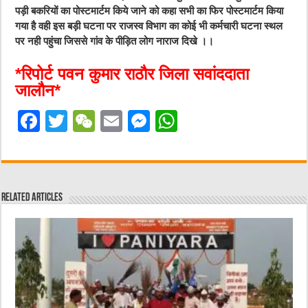
पड़ी बकरियों का पोस्टमार्टम किये जाने को कहा सभी का फिर पोस्टमार्टम किया
गया है वही इस बड़ी घटना पर राजस्व विभाग का कोई भी कर्मचारी घटना स्थल
पर नही पहुंचा जिससे गांव के पीड़ित लोग नाराज दिखे ।।
*रिपोर्ट पवन कुमार राठौर जिला सवांददाता
जालौन*
F
T
W
E
M
W
a
w
e
m
e
h
c
it
C
ai
ss
at
e
te
h
l
e
s
Related Articles
b
r
at
n
A
o
g
p
o
er
p
k