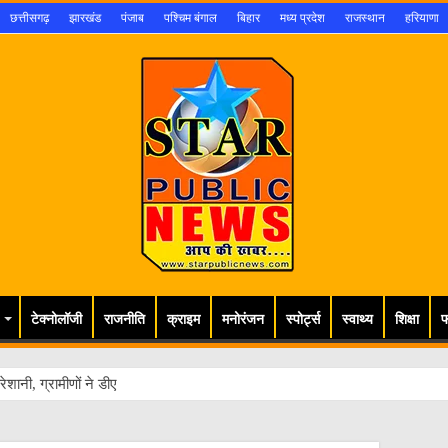
छत्तीसगढ़
झारखंड
पंजाब
पश्चिम बंगाल
बिहार
मध्य प्रदेश
राजस्थान
हरियाणा
टेक्नोलॉजी
राजनीति
क्राइम
मनोरंजन
स्पोर्ट्स
स्वाथ्य
शिक्षा
फ
ेशानी, ग्रामीणों ने डीएम से लगाई गुहार