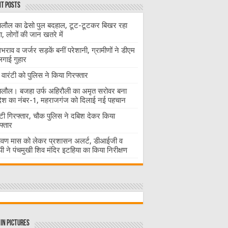
t Posts
लौल का ढेसो पुल बदहाल, टूट-टूटकर बिखर रहा
चा, लोगों की जान खतरे में
राव व जर्जर सड़कें बनीं परेशानी, ग्रामीणों ने डीएम
लगाई गुहार
वारंटी को पुलिस ने किया गिरफ्तार
लौल। बजहा उर्फ अहिरौली का अमृत सरोवर बना
देश का नंबर-1, महराजगंज को दिलाई नई पहचान
ंटी गिरफ्तार, चौक पुलिस ने दबिश देकर किया
फ्तार
ावण मास को लेकर प्रशासन अलर्ट, डीआईजी व
ी ने पंचमुखी शिव मंदिर इटहिया का किया निरीक्षण
in Pictures