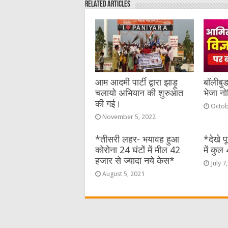
Related Articles
b
r
at
n
A
o
g
p
o
er
p
k
आम आदमी पार्टी द्वारा झाड़ू
बॉलीबु
चलायो अभियान की शुरुआत
भेजा न
की गई।
Octob
November 5, 2022
*तीसरी लहर- भयावह हुआ
*देखे प
कोरोना 24 घंटों में मील 42
में कुल
हजार से ज्यादा नये केस*
July 7
August 5, 2021