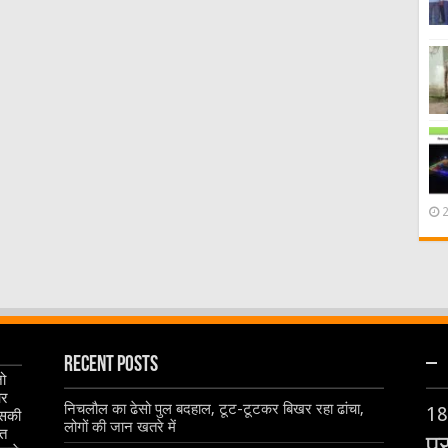
Recent Posts
–
जो
और
निचलौल का ढेसो पुल बदहाल, टूट-टूटकर बिखर रहा ढांचा,
18
इसकी
लोगों की जान खतरे में
ृत
प्