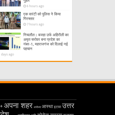
गुहार
6 hours ago
एक वारंटी को पुलिस ने किया
गिरफ्तार
7 hours ago
निचलौल। बजहा उर्फ अहिरौली का
अमृत सरोवर बना प्रदेश का
नंबर-1, महराजगंज को दिलाई नई
पहचान
2 days ago
अपना शहर
उत्तर
+
आस्था
इटावा
अयोध्या
रदेश