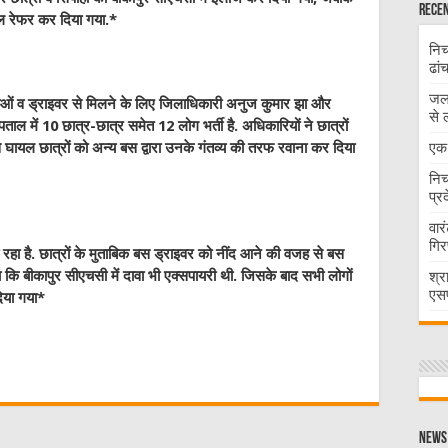
Recen
ाल रेफर कर दिया गया.*
निच
ढां
जलभ
्राओं व ड्राइवर से मिलने के लिए जिलाधिकारी अनुज कुमार झा और
से 
ल में 10 छात्र-छात्र समेत 12 लोग भर्ती है. अधिकारियों ने छात्रों
एक 
घायल छात्रों को अन्य बस द्वारा उनके गंतव्य की तरफ रवाना कर दिया
निच
प्र
वार
गिर
ा है. छात्रों के मुताबिक बस ड्राइवर को नींद आने की वजह से बस
कि बीकापुर सीएचसी में दावा भी एक्सपायरी थी. जिसके बाद सभी लोगों
श्र
एसप
िया गया*
W
t
News 