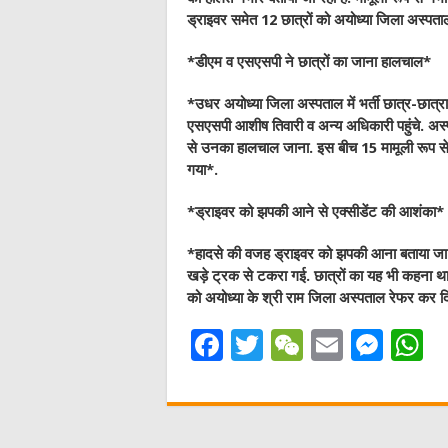
ड्राइवर समेत 12 छात्रों को अयोध्या जिला अस्पत
*डीएम व एसएसपी ने छात्रों का जाना हालचाल*
*उधर अयोध्या जिला अस्पताल में भर्ती छात्र-छात
एसएसपी आशीष तिवारी व अन्य अधिकारी पहुंचे. अस्पता
से उनका हालचाल जाना. इस बीच 15 मामूली रूप से 
गया*.
*ड्राइवर को झपकी आने से एक्सीडेंट की आशंका*
*हादसे की वजह ड्राइवर को झपकी आना बताया जा रह
खड़े ट्रक से टकरा गई. छात्रों का यह भी कहना था 
को अयोध्या के श्री राम जिला अस्पताल रेफर कर द
F
T
W
E
M
a
w
e
m
e
h
c
it
C
ai
ss
a
e
te
h
l
e
s