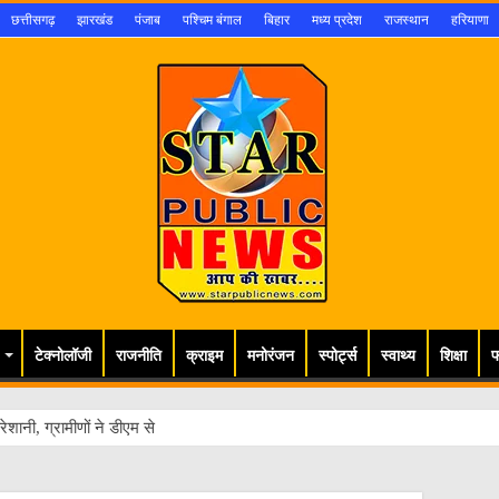
छत्तीसगढ़
झारखंड
पंजाब
पश्चिम बंगाल
बिहार
मध्य प्रदेश
राजस्थान
हरियाणा
टेक्नोलॉजी
राजनीति
क्राइम
मनोरंजन
स्पोर्ट्स
स्वाथ्य
शिक्षा
फ
ेशानी, ग्रामीणों ने डीएम से लगाई गुहार