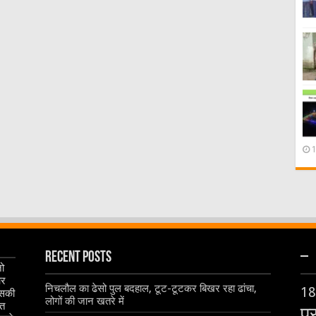
Recent Posts
–
जो
और
निचलौल का ढेसो पुल बदहाल, टूट-टूटकर बिखर रहा ढांचा,
18
इसकी
लोगों की जान खतरे में
ृत
प्