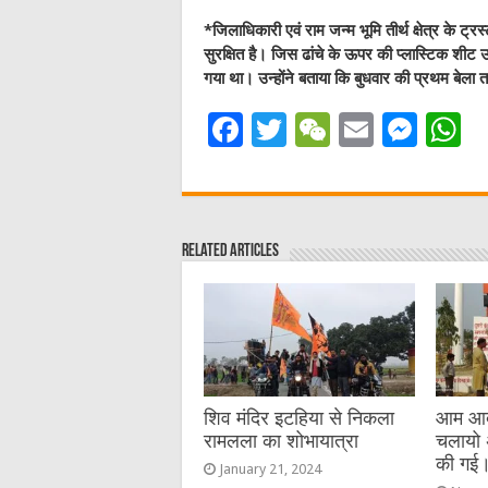
*जिलाधिकारी एवं राम जन्म भूमि तीर्थ क्षेत्र के ट्र
सुरक्षित है। जिस ढांचे के ऊपर की प्लास्टिक शीट उड
गया था। उन्होंने बताया कि बुधवार की प्रथम बेल
F
T
W
E
M
a
w
e
m
e
h
c
it
C
ai
ss
a
e
te
h
l
e
s
Related Articles
b
r
at
n
A
o
g
p
o
er
p
k
शिव मंदिर इटहिया से निकला
आम आदमी
रामलला का शोभायात्रा
चलायो 
की गई
January 21, 2024