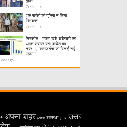
गुहार
4 hours ago
एक वारंटी को पुलिस ने किया
गिरफ्तार
4 hours ago
निचलौल। बजहा उर्फ अहिरौली का
अमृत सरोवर बना प्रदेश का
नंबर-1, महराजगंज को दिलाई नई
पहचान
1 day ago
अपना शहर
उत्तर
+
आस्था
इटावा
अयोध्या
रदेश