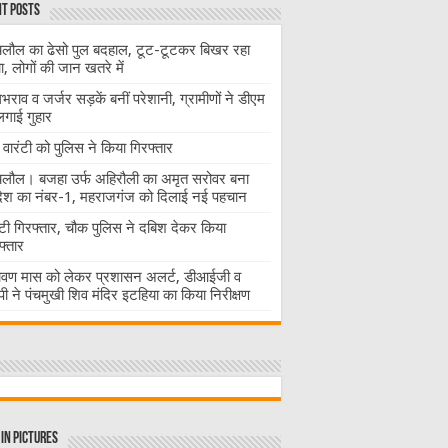
t Posts
लौल का ढेसो पुल बदहाल, टूट-टूटकर बिखर रहा
चा, लोगों की जान खतरे में
राव व जर्जर सड़कें बनीं परेशानी, ग्रामीणों ने डीएम
लगाई गुहार
वारंटी को पुलिस ने किया गिरफ्तार
लौल। बजहा उर्फ अहिरौली का अमृत सरोवर बना
देश का नंबर-1, महराजगंज को दिलाई नई पहचान
ंटी गिरफ्तार, चौक पुलिस ने दबिश देकर किया
फ्तार
ावण मास को लेकर प्रशासन अलर्ट, डीआईजी व
ी ने पंचमुखी शिव मंदिर इटहिया का किया निरीक्षण
in Pictures