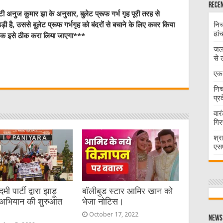
Recen
स्टी अनुज कुमार झा के अनुसार, बुलेट प्रूफ गर्भ गृह पूरी तरह से
निच
़ी है, उससे बुलेट प्रूफ गर्भगृह को बंदरों से बचाने के लिए कवर किया
ढां
ा तक इसे ठीक करा लिया जाएगा***
जलभ
W
से 
एक 
t
निच
प्र
वार
गिर
श्र
एसप
 पार्टी द्वारा झाड़ू
बॉलीबुड स्टार आमिर खान को
अभियान की शुरुआत
भेजा नोटिस।
।
October 17, 2022
News 