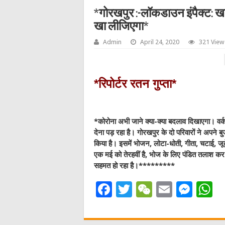
*गोरखपुर :-लॉकडाउन इंपैक्ट: खाते 
खा लीजिएगा*
Admin
April 24, 2020
321 View
*रिपोर्टर रतन गुप्ता*
*कोरोना अभी जाने क्या-क्या बदलाव दिखाएगा। व
देना पड़ रहा है। गोरखपुर के दो परिवारों ने अपने बुज
किया है। इसमें भोजन, लोटा-धोती, गीता, चटाई, जू
एक मई को तेरहवीं है, भोज के लिए पंडित तलाश क
सहमत हो रहा है।*********
F
T
W
E
M
a
w
e
m
e
h
c
it
C
ai
ss
a