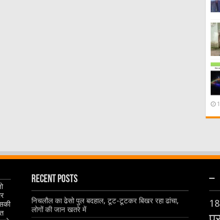
Recent Posts
–
जो
और
निचलौल का ढेसो पुल बदहाल, टूट-टूटकर बिखर रहा ढांचा,
18
इसकी
लोगों की जान खतरे में
ृत
प्