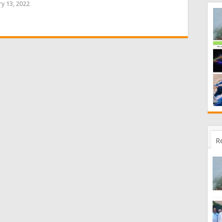
ry 13, 2022
R