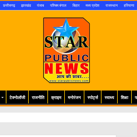
छत्तीसगढ़
झारखंड
पंजाब
पश्चिम बंगाल
बिहार
मध्य प्रदेश
राजस्थान
हरियाणा
टेक्नोलॉजी
राजनीति
क्राइम
मनोरंजन
स्पोर्ट्स
स्वाथ्य
शिक्षा
फ