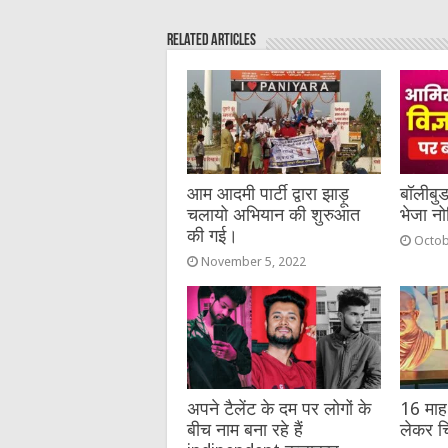
e
te
h
l
e
s
Related Articles
b
r
at
n
A
o
g
p
o
er
p
k
आम आदमी पार्टी द्वारा झाड़ू
बॉलीबु
चलायो अभियान की शुरुआत
भेजा न
की गई।
Octob
November 5, 2022
अपने टैलेंट के दम पर लोगों के
16 माह 
बीच नाम बना रहे हैं
लेकर चि