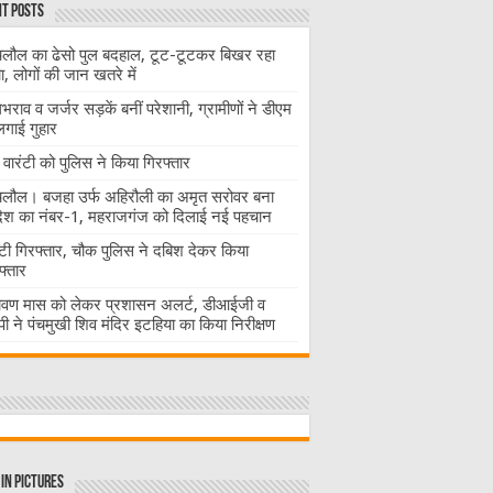
t Posts
लौल का ढेसो पुल बदहाल, टूट-टूटकर बिखर रहा
चा, लोगों की जान खतरे में
राव व जर्जर सड़कें बनीं परेशानी, ग्रामीणों ने डीएम
लगाई गुहार
वारंटी को पुलिस ने किया गिरफ्तार
लौल। बजहा उर्फ अहिरौली का अमृत सरोवर बना
देश का नंबर-1, महराजगंज को दिलाई नई पहचान
ंटी गिरफ्तार, चौक पुलिस ने दबिश देकर किया
फ्तार
ावण मास को लेकर प्रशासन अलर्ट, डीआईजी व
ी ने पंचमुखी शिव मंदिर इटहिया का किया निरीक्षण
in Pictures