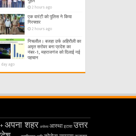
गुहार
2 hours ago
एक वारंटी को पुलिस ने किया
गिरफ्तार
2 hours ago
निचलौल। बजहा उर्फ अहिरौली का
अमृत सरोवर बना प्रदेश का
नंबर-1, महराजगंज को दिलाई नई
पहचान
1 day ago
अपना शहर
उत्तर
+
आस्था
इटावा
अयोध्या
रदेश