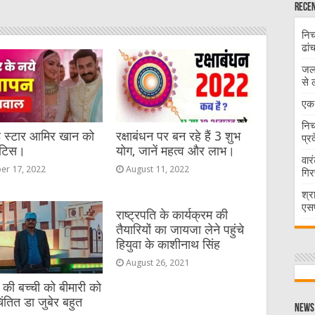
Recen
निच
ढां
जलभ
से 
एक 
निच
ड स्टार आमिर खान को
रक्षाबंधन पर बन रहे हैं 3 शुभ
प्र
ोटिस।
योग, जानें महत्व और लाभ।
वार
er 17, 2022
August 11, 2022
गिर
श्र
एसप
राष्ट्रपति के कार्यक्रम की
तैयारियों का जायजा लेने पहुंचे
हियुवा के काशीनाथ सिंह
August 26, 2021
की बच्ची को बीमारी को
ंतित डा जुबेर बहुत
News 