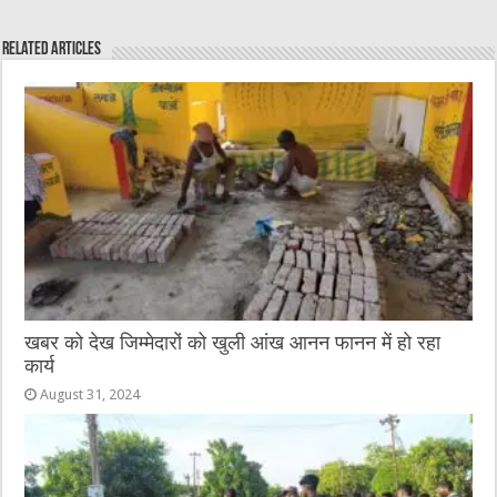
e
te
h
l
e
s
Related Articles
b
r
at
n
A
o
g
p
o
er
p
k
खबर को देख जिम्मेदारों को खुली आंख आनन फानन में हो रहा
कार्य
August 31, 2024