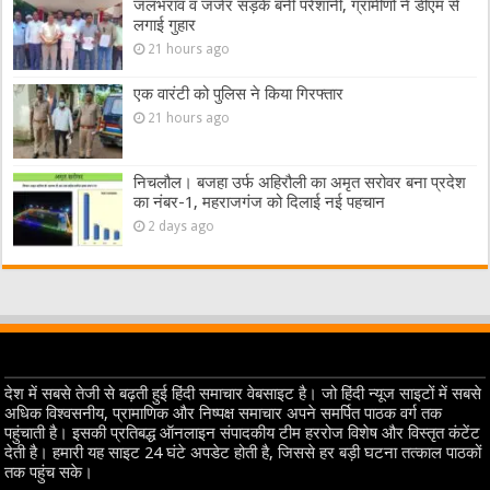
जलभराव व जर्जर सड़कें बनीं परेशानी, ग्रामीणों ने डीएम से
लगाई गुहार
21 hours ago
एक वारंटी को पुलिस ने किया गिरफ्तार
21 hours ago
निचलौल। बजहा उर्फ अहिरौली का अमृत सरोवर बना प्रदेश
का नंबर-1, महराजगंज को दिलाई नई पहचान
2 days ago
देश में सबसे तेजी से बढ़ती हुई हिंदी समाचार वेबसाइट है। जो हिंदी न्यूज साइटों में सबसे
अधिक विश्वसनीय, प्रामाणिक और निष्पक्ष समाचार अपने समर्पित पाठक वर्ग तक
पहुंचाती है। इसकी प्रतिबद्ध ऑनलाइन संपादकीय टीम हररोज विशेष और विस्तृत कंटेंट
देती है। हमारी यह साइट 24 घंटे अपडेट होती है, जिससे हर बड़ी घटना तत्काल पाठकों
तक पहुंच सके।