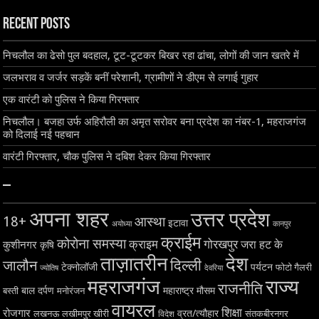
Recent Posts
निचलौल का ढेसो पुल बदहाल, टूट-टूटकर बिखर रहा ढांचा, लोगों की जान खतरे में
जलभराव व जर्जर सड़कें बनीं परेशानी, ग्रामीणों ने डीएम से लगाई गुहार
एक वारंटी को पुलिस ने किया गिरफ्तार
निचलौल। बजहा उर्फ अहिरौली का अमृत सरोवर बना प्रदेश का नंबर-1, महराजगंज
को दिलाई नई पहचान
वारंटी गिरफ्तार, चौक पुलिस ने दबिश देकर किया गिरफ्तार
–
अपना शहर
उत्तर प्रदेश
18+
आस्था
इटावा
अयोध्या
कानपुर
क्राईम
कोरोना समस्या
क्राइम
गोरखपुर
जरा हट के
कुशीनगर
कृषि
ताज़ातरीन
देश
दिल्ली
जालौन
टेक्नोलॉजी
पर्यटन
फोटो गैलरी
ज्योतिष
देवरिया
महराजगंज
राज्य
राजनीति
बाल दर्पण
महाराष्ट्र
मौसम
बस्ती
मनोरंजन
वायरल
शिक्षा
रोजगार
व्रत/त्यौहार
लखनऊ
लखीमपुर खीरी
विदेश
संतकबीरनगर