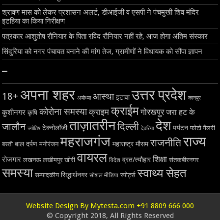
श्रावण मास को लेकर प्रशासन अलर्ट, डीआईजी व एसपी ने पंचमुखी शिव मंदिर
इटहिया का किया निरीक्षण
पत्रकार आशुतोष रौनियार के पिता रविंद रौनियार नहीं रहे, आज होगा अंतिम संस्कार
सिंदुरिया को नगर पंचायत बनाने की मांग तेज, ग्रामीणों ने विधायक को सौंपा ज्ञापन
–
अपना शहर
उत्तर प्रदेश
18+
आस्था
इटावा
अयोध्या
कानपुर
क्राईम
कोरोना समस्या
क्राइम
गोरखपुर
जरा हट के
कुशीनगर
कृषि
ताज़ातरीन
देश
दिल्ली
जालौन
टेक्नोलॉजी
पर्यटन
फोटो गैलरी
ज्योतिष
देवरिया
महराजगंज
राज्य
राजनीति
बाल दर्पण
महाराष्ट्र
मौसम
बस्ती
मनोरंजन
वायरल
शिक्षा
रोजगार
व्रत/त्यौहार
लखनऊ
लखीमपुर खीरी
विदेश
संतकबीरनगर
समस्या
स्वाथ्य सेहत
सिद्धार्थनगर
सम्पादकीय
स्पोर्ट्स
सोशल मीडिया
Website Design By Mytesta.com +91 8809 666 000
© Copyright 2018, All Rights Reserved