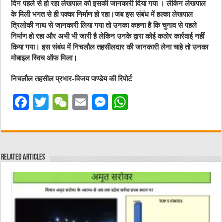
दिन पहले से हो रहा लेखपाल को इसकी जानकारी दिया गया । लेकिन लेखपाल
के मिली भगत से ही पक्का निर्माण हो रहा।जब इस संबंध में हल्का लेखपाल
त्रिलोकी नाथ से जानकारी लिया गया तो उनका कहना है कि चुनाव से पहले
निर्माण हो रहा और अभी भी जारी है लेकिन उनके द्वारा कोई कठोर कार्रवाई नहीं
किया गया। इस संबंध में निचलौल तहसीलदार की जानकारी लेना चाहे तो उनका
मोबाइल स्विच ऑफ मिला।
निचलौल तहसील प्रभार-विजय पाण्डेय की रिपोर्ट
F
T
W
E
M
W
a
w
e
m
e
h
c
it
C
ai
ss
at
e
te
h
l
e
s
Related Articles
b
r
at
n
A
o
g
p
o
er
p
k