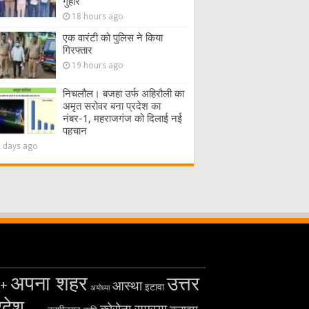
गुहार
18 hours ago
एक वारंटी को पुलिस ने किया
गिरफ्तार
19 hours ago
निचलौल। बजहा उर्फ अहिरौली का
अमृत सरोवर बना प्रदेश का
नंबर-1, महराजगंज को दिलाई नई
पहचान
2 days ago
अपना शहर
उत्तर
+
आस्था
इटावा
अयोध्या
रदेश