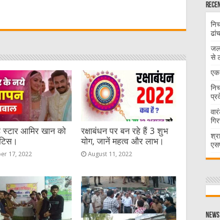
W
Recen
निच
t
ढां
जलभ
से 
एक 
निच
प्र
वार
गिर
ड स्टार आमिर खान को
रक्षाबंधन पर बन रहे हैं 3 शुभ
श्र
ोटिस।
योग, जानें महत्व और लाभ।
एसप
er 17, 2022
August 11, 2022
News 