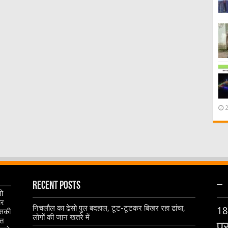
Recent Posts
–
जो
और
निचलौल का ढेसो पुल बदहाल, टूट-टूटकर बिखर रहा ढांचा,
18
इसकी
लोगों की जान खतरे में
ृत
प्