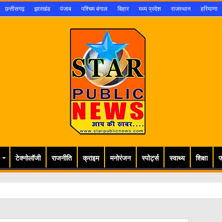
छत्तीसगढ़
झारखंड
पंजाब
पश्चिम बंगाल
बिहार
मध्य प्रदेश
राजस्थान
हरियाणा
टेक्नोलॉजी
राजनीति
क्राइम
मनोरंजन
स्पोर्ट्स
स्वाथ्य
शिक्षा
फ