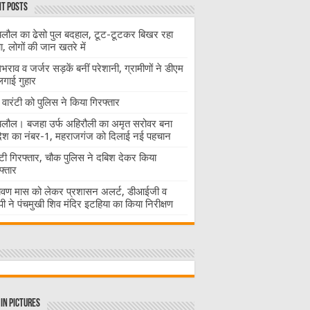
t Posts
लौल का ढेसो पुल बदहाल, टूट-टूटकर बिखर रहा
चा, लोगों की जान खतरे में
राव व जर्जर सड़कें बनीं परेशानी, ग्रामीणों ने डीएम
लगाई गुहार
वारंटी को पुलिस ने किया गिरफ्तार
लौल। बजहा उर्फ अहिरौली का अमृत सरोवर बना
देश का नंबर-1, महराजगंज को दिलाई नई पहचान
ंटी गिरफ्तार, चौक पुलिस ने दबिश देकर किया
फ्तार
ावण मास को लेकर प्रशासन अलर्ट, डीआईजी व
ी ने पंचमुखी शिव मंदिर इटहिया का किया निरीक्षण
in Pictures