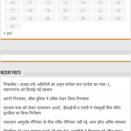
10
11
12
13
14
15
16
17
18
19
20
21
22
23
24
25
26
27
28
29
30
31
« Jul
Recent Posts
निचलौल। बजहा उर्फ अहिरौली का अमृत सरोवर बना प्रदेश का नंबर-1,
महराजगंज को दिलाई नई पहचान
वारंटी गिरफ्तार, चौक पुलिस ने दबिश देकर किया गिरफ्तार
श्रावण मास को लेकर प्रशासन अलर्ट, डीआईजी व एसपी ने पंचमुखी शिव मंदिर
इटहिया का किया निरीक्षण
पत्रकार आशुतोष रौनियार के पिता रविंद रौनियार नहीं रहे, आज होगा अंतिम संस्कार