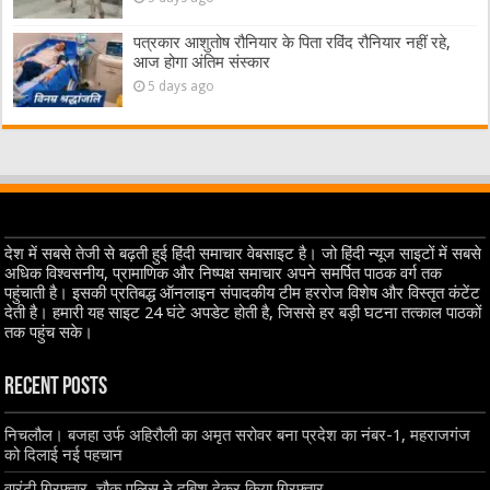
पत्रकार आशुतोष रौनियार के पिता रविंद रौनियार नहीं रहे,
आज होगा अंतिम संस्कार
5 days ago
देश में सबसे तेजी से बढ़ती हुई हिंदी समाचार वेबसाइट है। जो हिंदी न्यूज साइटों में सबसे
अधिक विश्वसनीय, प्रामाणिक और निष्पक्ष समाचार अपने समर्पित पाठक वर्ग तक
पहुंचाती है। इसकी प्रतिबद्ध ऑनलाइन संपादकीय टीम हररोज विशेष और विस्तृत कंटेंट
देती है। हमारी यह साइट 24 घंटे अपडेट होती है, जिससे हर बड़ी घटना तत्काल पाठकों
तक पहुंच सके।
Recent Posts
निचलौल। बजहा उर्फ अहिरौली का अमृत सरोवर बना प्रदेश का नंबर-1, महराजगंज
को दिलाई नई पहचान
वारंटी गिरफ्तार, चौक पुलिस ने दबिश देकर किया गिरफ्तार