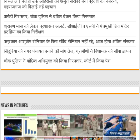
निचलौल। बजहा उर्फ अहिरौली का अमृत सरोवर बना प्रदेश का नंबर-1,
महराजगंज को दिलाई नई पहचान
वारंटी गिरफ्तार, चौक पुलिस ने दबिश देकर किया गिरफ्तार
श्रावण मास को लेकर प्रशासन अलर्ट, डीआईजी व एसपी ने पंचमुखी शिव मंदिर
इटहिया का किया निरीक्षण
पत्रकार आशुतोष रौनियार के पिता रविंद रौनियार नहीं रहे, आज होगा अंतिम संस्कार
सिंदुरिया को नगर पंचायत बनाने की मांग तेज, ग्रामीणों ने विधायक को सौंपा ज्ञापन
चौक पुलिस ने वांछित अभियुक्त को किया गिरफ्तार, कोर्ट में किया पेश
News in Pictures