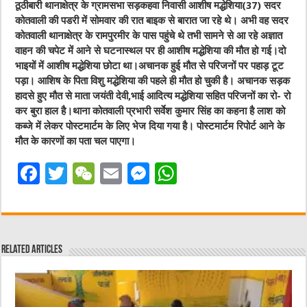
ठूठीबारी थानाक्षेत्र के ग्रामसभा सड़कहवा निवासी आशीष मद्धेशिया(37) सदर
कोतवाली की पडरी में सोमवार की रात बाइक से बारात जा रहे थे। अभी वह सदर
कोतवाली थानाक्षेत्र के रामपुरमीर के पास पहुंचे थे तभी सामने से आ रहे अज्ञात
वाहन की चपेट में आने से घटनास्थल पर ही आशीष मद्धेशिया की मौत हो गई।दो
भाइयों में आशीष मद्धेशिया छोटा था।अचानक हुई मौत से परिजनों पर पहाड़ टूट
पड़ा। आशिष के पिता विशु मद्धेशिया की पहले ही मौत हो चुकी है। अचानक सड़क
हादसे हुए मौत से माता जयंती देवी,भाई आदित्य मद्धेशिया सहित परिजनों का रो- रो
कर बुरा हाल है।थाना कोतवाली प्रभारी सर्वेश कुमार सिंह का कहना है लाश को
कब्जे में लेकर पोस्टमार्टम के लिए भेज दिया गया है। पोस्टमार्टम रिपोर्ट आने के
मौत के कारणों का पता चल पाएगा।
F
T
W
E
M
W
a
w
e
m
e
h
c
it
C
ai
ss
at
e
te
h
l
e
s
Related Articles
b
r
at
n
A
o
g
p
o
er
p