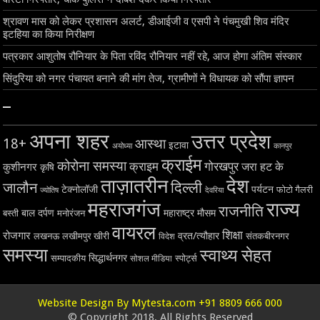
श्रावण मास को लेकर प्रशासन अलर्ट, डीआईजी व एसपी ने पंचमुखी शिव मंदिर
इटहिया का किया निरीक्षण
पत्रकार आशुतोष रौनियार के पिता रविंद रौनियार नहीं रहे, आज होगा अंतिम संस्कार
सिंदुरिया को नगर पंचायत बनाने की मांग तेज, ग्रामीणों ने विधायक को सौंपा ज्ञापन
–
अपना शहर
उत्तर प्रदेश
18+
आस्था
इटावा
अयोध्या
कानपुर
क्राईम
कोरोना समस्या
क्राइम
गोरखपुर
जरा हट के
कुशीनगर
कृषि
ताज़ातरीन
देश
दिल्ली
जालौन
टेक्नोलॉजी
पर्यटन
फोटो गैलरी
ज्योतिष
देवरिया
महराजगंज
राज्य
राजनीति
बाल दर्पण
महाराष्ट्र
मौसम
बस्ती
मनोरंजन
वायरल
शिक्षा
रोजगार
व्रत/त्यौहार
लखनऊ
लखीमपुर खीरी
विदेश
संतकबीरनगर
समस्या
स्वाथ्य सेहत
सिद्धार्थनगर
सम्पादकीय
स्पोर्ट्स
सोशल मीडिया
Website Design By Mytesta.com +91 8809 666 000
© Copyright 2018, All Rights Reserved