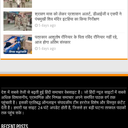
श्रावण मास को लेकर प्रशासन अलर्ट, डीआईजी व एसपी ने
पंचमुखी शिव मंदिर इटहिया का किया निरीक्षण
5 days ago
पत्रकार आशुतोष रौनियार के पिता रविंद रौनियार नहीं रहे,
आज होगा अंतिम संस्कार
5 days ago
देश में सबसे तेजी से बढ़ती हुई हिंदी समाचार वेबसाइट है। जो हिंदी न्यूज साइटों में सबसे
अधिक विश्वसनीय, प्रामाणिक और निष्पक्ष समाचार अपने समर्पित पाठक वर्ग तक
पहुंचाती है। इसकी प्रतिबद्ध ऑनलाइन संपादकीय टीम हररोज विशेष और विस्तृत कंटेंट
देती है। हमारी यह साइट 24 घंटे अपडेट होती है, जिससे हर बड़ी घटना तत्काल पाठकों
तक पहुंच सके।
Recent Posts