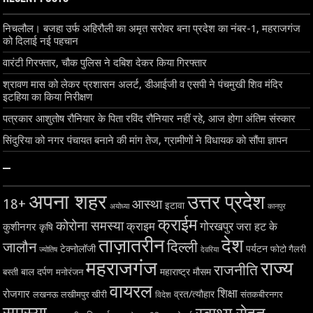
निचलौल। बजहा उर्फ अहिरौली का अमृत सरोवर बना प्रदेश का नंबर-1, महराजगंज
को दिलाई नई पहचान
वारंटी गिरफ्तार, चौक पुलिस ने दबिश देकर किया गिरफ्तार
श्रावण मास को लेकर प्रशासन अलर्ट, डीआईजी व एसपी ने पंचमुखी शिव मंदिर
इटहिया का किया निरीक्षण
पत्रकार आशुतोष रौनियार के पिता रविंद रौनियार नहीं रहे, आज होगा अंतिम संस्कार
सिंदुरिया को नगर पंचायत बनाने की मांग तेज, ग्रामीणों ने विधायक को सौंपा ज्ञापन
–
अपना शहर
उत्तर प्रदेश
18+
आस्था
इटावा
अयोध्या
कानपुर
क्राईम
कोरोना समस्या
क्राइम
गोरखपुर
जरा हट के
कुशीनगर
कृषि
ताज़ातरीन
देश
दिल्ली
जालौन
टेक्नोलॉजी
पर्यटन
फोटो गैलरी
ज्योतिष
देवरिया
महराजगंज
राज्य
राजनीति
बाल दर्पण
महाराष्ट्र
मौसम
बस्ती
मनोरंजन
वायरल
शिक्षा
रोजगार
व्रत/त्यौहार
लखनऊ
लखीमपुर खीरी
विदेश
संतकबीरनगर