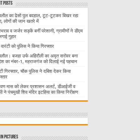
t Posts
लौल का ढेसो पुल बदहाल, टूट-टूटकर बिखर रहा
चा, लोगों की जान खतरे में
राव व जर्जर सड़कें बनीं परेशानी, ग्रामीणों ने डीएम
लगाई गुहार
वारंटी को पुलिस ने किया गिरफ्तार
लौल। बजहा उर्फ अहिरौली का अमृत सरोवर बना
देश का नंबर-1, महराजगंज को दिलाई नई पहचान
ंटी गिरफ्तार, चौक पुलिस ने दबिश देकर किया
फ्तार
ावण मास को लेकर प्रशासन अलर्ट, डीआईजी व
ी ने पंचमुखी शिव मंदिर इटहिया का किया निरीक्षण
in Pictures