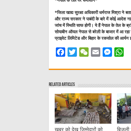
*नेपाल के तेल पर घमासान*
*जिला खाद्य सुरक्षा अधिकारी धर्मराज मिश्रा ने बताय
और राज्य सरकार ने पाबंदी के बारे में कोई आदेश न
जांच में स्थिति साफ होगी। ये हैं नेपाल के तेल के
सोयाबीन ऑयल नेपाल से बरेली के बाजार में आ रहा है
प्राइवेट लिमिटेड और बिहार के रकसोल की आर्यन इम्प
F
T
W
E
M
a
w
e
m
e
h
c
it
C
ai
ss
a
e
te
h
l
e
s
Related Articles
b
r
at
n
A
o
g
p
o
er
p
k
खबर को देख जिम्मेदारों को
बिजली क