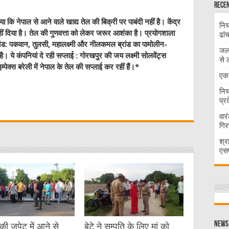
Recen
ा कि नेपाल से आने वाले खाद्य तेल की बिक्री पर पाबंदी नहीं है। केंद्र
निच
हीं दिया है। तेल की गुणवत्ता को लेकर जरूर आशंका है। प्रयोगशाला
ढां
 ब्रांड: पकवान, तुलसी, महालक्ष्मी और नीलकमल ब्रांड का पामोलीन-
जलभ
। ये कंपनियां दे रही सप्लाई : गोरखपुर की जय लक्ष्मी सोलवेंट्स
से 
ेक्स बरेली में नेपाल के तेल की सप्लाई कर रहीं हैं।*
एक 
W
निच
प्र
वार
t
गिर
श्र
एसप
News 
ी जपेट में आने से
बेटे ने सम्पति के लिए मां को