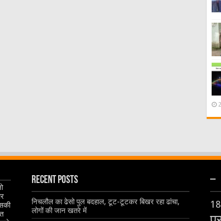
Recent Posts
–
जो
और
निचलौल का ढेसो पुल बदहाल, टूट-टूटकर बिखर रहा ढांचा,
18
इसकी
लोगों की जान खतरे में
ृत
प्