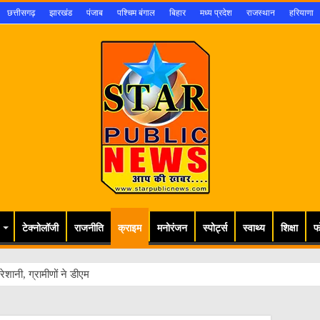
छत्तीसगढ़
झारखंड
पंजाब
पश्चिम बंगाल
बिहार
मध्य प्रदेश
राजस्थान
हरियाणा
टेक्नोलॉजी
राजनीति
क्राइम
मनोरंजन
स्पोर्ट्स
स्वाथ्य
शिक्षा
फ
ेशानी, ग्रामीणों ने डीएम से लगाई गुहार