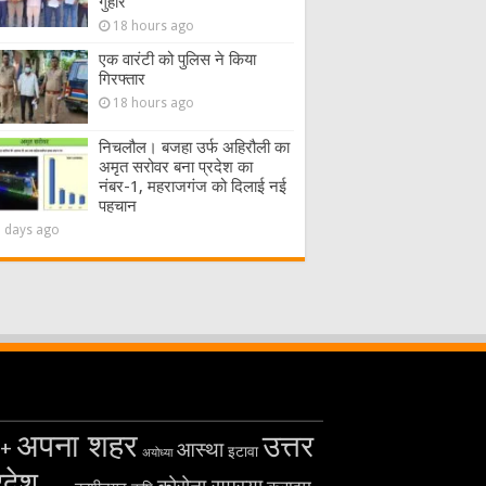
गुहार
18 hours ago
एक वारंटी को पुलिस ने किया
गिरफ्तार
18 hours ago
निचलौल। बजहा उर्फ अहिरौली का
अमृत सरोवर बना प्रदेश का
नंबर-1, महराजगंज को दिलाई नई
पहचान
2 days ago
अपना शहर
उत्तर
+
आस्था
इटावा
अयोध्या
रदेश