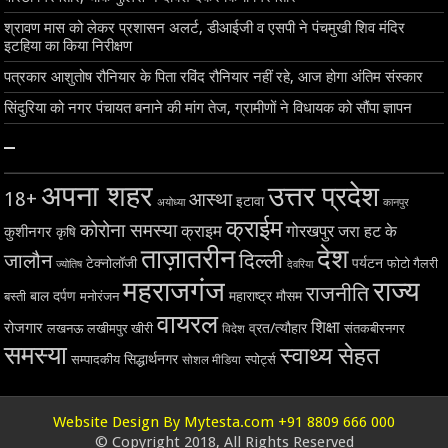
श्रावण मास को लेकर प्रशासन अलर्ट, डीआईजी व एसपी ने पंचमुखी शिव मंदिर
इटहिया का किया निरीक्षण
पत्रकार आशुतोष रौनियार के पिता रविंद रौनियार नहीं रहे, आज होगा अंतिम संस्कार
सिंदुरिया को नगर पंचायत बनाने की मांग तेज, ग्रामीणों ने विधायक को सौंपा ज्ञापन
–
अपना शहर
उत्तर प्रदेश
18+
आस्था
इटावा
अयोध्या
कानपुर
क्राईम
कोरोना समस्या
क्राइम
गोरखपुर
जरा हट के
कुशीनगर
कृषि
ताज़ातरीन
देश
दिल्ली
जालौन
टेक्नोलॉजी
पर्यटन
फोटो गैलरी
ज्योतिष
देवरिया
महराजगंज
राज्य
राजनीति
बाल दर्पण
महाराष्ट्र
मौसम
बस्ती
मनोरंजन
वायरल
शिक्षा
रोजगार
व्रत/त्यौहार
लखनऊ
लखीमपुर खीरी
विदेश
संतकबीरनगर
समस्या
स्वाथ्य सेहत
सिद्धार्थनगर
सम्पादकीय
स्पोर्ट्स
सोशल मीडिया
Website Design By Mytesta.com +91 8809 666 000
© Copyright 2018, All Rights Reserved