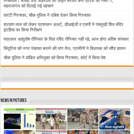
निचलौल। बजहा उर्फ अहिरौली का अमृत सरोवर बना प्रदेश का नंबर-1,
महराजगंज को दिलाई नई पहचान
वारंटी गिरफ्तार, चौक पुलिस ने दबिश देकर किया गिरफ्तार
श्रावण मास को लेकर प्रशासन अलर्ट, डीआईजी व एसपी ने पंचमुखी शिव मंदिर
इटहिया का किया निरीक्षण
पत्रकार आशुतोष रौनियार के पिता रविंद रौनियार नहीं रहे, आज होगा अंतिम संस्कार
सिंदुरिया को नगर पंचायत बनाने की मांग तेज, ग्रामीणों ने विधायक को सौंपा ज्ञापन
चौक पुलिस ने वांछित अभियुक्त को किया गिरफ्तार, कोर्ट में किया पेश
News in Pictures