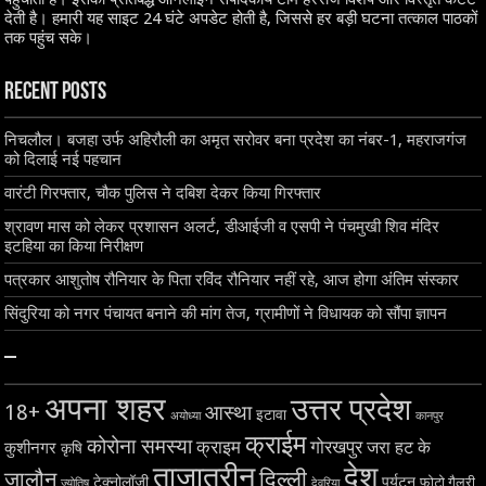
देती है। हमारी यह साइट 24 घंटे अपडेट होती है, जिससे हर बड़ी घटना तत्काल पाठकों
तक पहुंच सके।
Recent Posts
निचलौल। बजहा उर्फ अहिरौली का अमृत सरोवर बना प्रदेश का नंबर-1, महराजगंज
को दिलाई नई पहचान
वारंटी गिरफ्तार, चौक पुलिस ने दबिश देकर किया गिरफ्तार
श्रावण मास को लेकर प्रशासन अलर्ट, डीआईजी व एसपी ने पंचमुखी शिव मंदिर
इटहिया का किया निरीक्षण
पत्रकार आशुतोष रौनियार के पिता रविंद रौनियार नहीं रहे, आज होगा अंतिम संस्कार
सिंदुरिया को नगर पंचायत बनाने की मांग तेज, ग्रामीणों ने विधायक को सौंपा ज्ञापन
–
अपना शहर
उत्तर प्रदेश
18+
आस्था
इटावा
अयोध्या
कानपुर
क्राईम
कोरोना समस्या
क्राइम
गोरखपुर
जरा हट के
कुशीनगर
कृषि
ताज़ातरीन
देश
दिल्ली
जालौन
टेक्नोलॉजी
पर्यटन
फोटो गैलरी
ज्योतिष
देवरिया