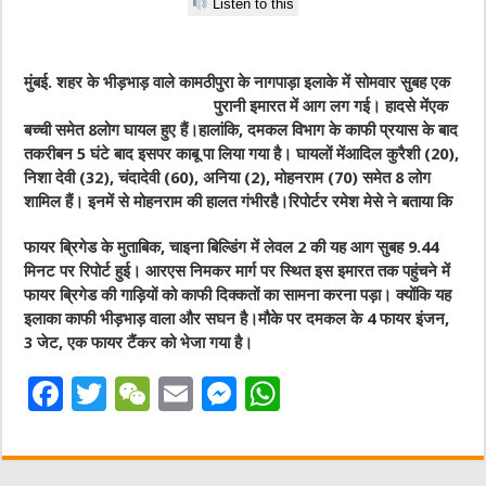
Listen to this
मुंबई. शहर के भीड़भाड़ वाले कामठीपुरा के नागपाड़ा
इलाके में सोमवार सुबह एक
पुरानी इमारत में आग लग गई। हादसे मेंएक
बच्ची समेत 8लोग घायल हुए हैं।हालांकि, दमकल विभाग के काफी प्रयास के बाद
तकरीबन 5 घंटे बाद इसपर काबू पा लिया गया है। घायलों मेंआदिल कुरैशी (20),
निशा देवी (32), चंदादेवी (60), अनिया (2), मोहनराम (70) समेत 8 लोग
शामिल हैं। इनमें से मोहनराम की हालत गंभीरहै।रिपोर्टर रमेश मेसे ने बताया कि
फायर ब्रिगेड के मुताबिक, चाइना बिल्डिंग में लेवल 2 की यह आग सुबह 9.44
मिनट पर रिपोर्ट हुई। आरएस निमकर मार्ग पर स्थित इस इमारत तक पहुंचने में
फायर ब्रिगेड की गाड़ियों को काफी दिक्कतों का सामना करना पड़ा। क्योंकि यह
इलाका काफी भीड़भाड़ वाला और सघन है।मौके पर दमकल के 4 फायर इंजन,
3 जेट, एक फायर टैंकर को भेजा गया है।
F
T
W
E
M
W
a
w
e
m
e
h
c
it
C
ai
ss
at