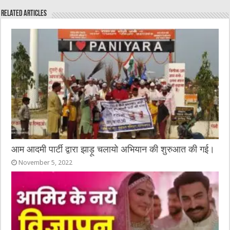
e
te
h
l
e
s
Related Articles
b
r
at
n
A
o
g
p
o
er
p
k
आम आदमी पार्टी द्वारा झाड़ू चलायो अभियान की शुरुआत की गई।
November 5, 2022