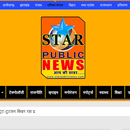
छत्तीसगढ़
झारखंड
पंजाब
पश्चिम बंगाल
बिहार
मध्य प्रदेश
राजस्थान
हरियाणा
टेक्नोलॉजी
राजनीति
क्राइम
मनोरंजन
स्पोर्ट्स
स्वाथ्य
शिक्षा
फ
ूट-टूटकर बिखर रहा ढांचा, लोगों की जान ख