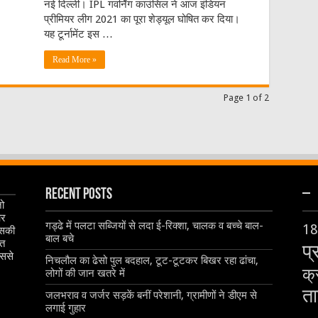
नई दिल्ली। IPL गवर्निंग काउंसिल ने आज इंडियन
प्रीमियर लीग 2021 का पूरा शेड्यूल घोषित कर दिया।
यह टूर्नामेंट इस …
Read More »
Page 1 of 2
Recent Posts
–
जो
और
गड्ढे में पलटा सब्जियों से लदा ई-रिक्शा, चालक व बच्चे बाल-
18
इसकी
बाल बचे
ृत
प्
िससे
निचलौल का ढेसो पुल बदहाल, टूट-टूटकर बिखर रहा ढांचा,
क्
लोगों की जान खतरे में
ता
जलभराव व जर्जर सड़कें बनीं परेशानी, ग्रामीणों ने डीएम से
लगाई गुहार