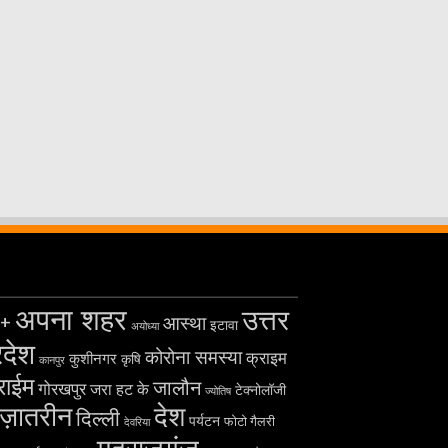
अपना शहर
उत्तर
+
आस्था
इटावा
अयोध्या
रदेश
कोरोना समस्या
क्राइम
कुशीनगर
कृषि
कानपुर
राईम
जालौन
गोरखपुर
जरा हट के
टेक्नोलॉजी
ज्योतिष
ज़ातरीन
देश
दिल्ली
पर्यटन
फोटो गैलरी
देवरिया