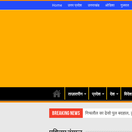
Home
उत्तर प्रदेश
उत्तराखंड
ओडिशा
गुजरात
ताज़ातरीन
प्रदेश
देश
विदेश
Breaking News
निचलौल का ढेसो पुल बदहाल, ट