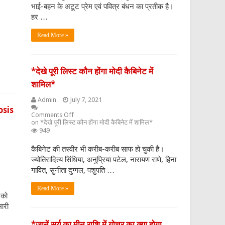
भाई-बहन के अटूट प्रेम एवं पवित्र बंधन का प्रतीक है।
हर …
Read More »
*देखे पूरी लिस्ट कौन होंगा मोदी कैबिनेट में
शामिल*
Admin
July 7, 2021
osis
Comments Off
on *देखे पूरी लिस्ट कौन होंगा मोदी कैबिनेट में शामिल*
949
कैबिनेट की तस्वीर भी करीब-करीब साफ हो चुकी है।
ज्योतिरादित्य सिंधिया, अनुप्रिया पटेल, नारायण राणे, हिना
गावित, सुनीता दुग्गल, पशुपति …
Read More »
 को
मारी
*जानें सूर्य का मीन राशि में गोचर का क्या होगा