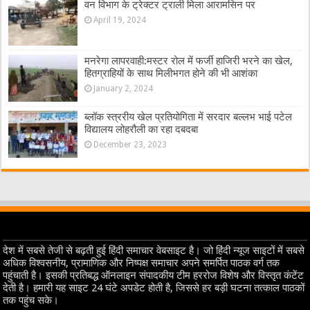
वन विभाग के ट्रेक्टर ट्राली मिला आरामसिन पर
April 19, 2024
मनरेगा लापरवाही:मस्टर रोल में फर्जी हाजिरी भरने का खेल,
हितग्राहियों के साथ मिलीभगत होने की भी आशंका
January 2, 2024
ब्लॉक स्त्ररीय खेल प्रतियोगिता में सरदार बल्लभ भाई पटेल
विद्यालय लोहरौली का रहा दबदबा
December 23, 2023
देश में सबसे तेजी से बढ़ती हुई हिंदी समाचार वेबसाइट है। जो हिंदी न्यूज साइटों में सबसे
अधिक विश्वसनीय, प्रामाणिक और निष्पक्ष समाचार अपने समर्पित पाठक वर्ग तक
पहुंचाती है। इसकी प्रतिबद्ध ऑनलाइन संपादकीय टीम हररोज विशेष और विस्तृत कंटेंट
देती है। हमारी यह साइट 24 घंटे अपडेट होती है, जिससे हर बड़ी घटना तत्काल पाठकों
तक पहुंच सके।