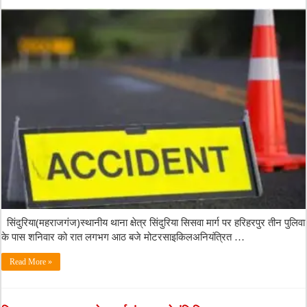
सिंदुरिया(महराजगंज)स्थानीय थाना क्षेत्र सिंदुरिया सिसवा मार्ग पर हरिहरपुर तीन पुलिवा
के पास शनिवार को रात लगभग आठ बजे मोटरसाइकिलअनियंत्रित …
Read More »