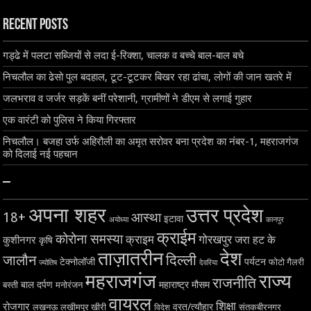
Recent Posts
गड्ढे में पलटा सब्जियों से लदा ई-रिक्शा, चालक व बच्चे बाल-बाल बचे
निचलौल का ढेसो पुल बदहाल, टूट-टूटकर बिखर रहा ढांचा, लोगों की जान खतरे में
जलभराव व जर्जर सड़कें बनीं परेशानी, ग्रामीणों ने डीएम से लगाई गुहार
एक वारंटी को पुलिस ने किया गिरफ्तार
निचलौल। बजहा उर्फ अहिरौली का अमृत सरोवर बना प्रदेश का नंबर-1, महराजगंज
को दिलाई नई पहचान
–
अपना शहर
उत्तर प्रदेश
18+
आस्था
इटावा
अयोध्या
कानपुर
क्राईम
कोरोना समस्या
क्राइम
गोरखपुर
जरा हट के
कुशीनगर
कृषि
ताज़ातरीन
देश
दिल्ली
जालौन
टेक्नोलॉजी
पर्यटन
फोटो गैलरी
ज्योतिष
देवरिया
महराजगंज
राज्य
राजनीति
बाल दर्पण
महाराष्ट्र
मौसम
बस्ती
मनोरंजन
वायरल
शिक्षा
रोजगार
व्रत/त्यौहार
लखनऊ
लखीमपुर खीरी
विदेश
संतकबीरनगर