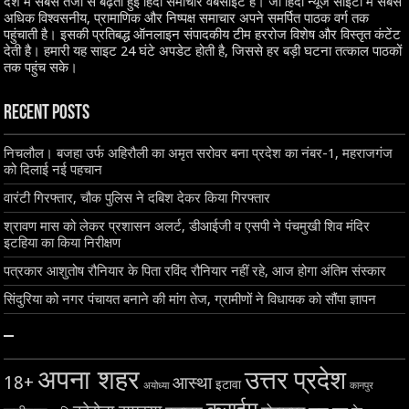
देश में सबसे तेजी से बढ़ती हुई हिंदी समाचार वेबसाइट है। जो हिंदी न्यूज साइटों में सबसे
अधिक विश्वसनीय, प्रामाणिक और निष्पक्ष समाचार अपने समर्पित पाठक वर्ग तक
पहुंचाती है। इसकी प्रतिबद्ध ऑनलाइन संपादकीय टीम हररोज विशेष और विस्तृत कंटेंट
देती है। हमारी यह साइट 24 घंटे अपडेट होती है, जिससे हर बड़ी घटना तत्काल पाठकों
तक पहुंच सके।
Recent Posts
निचलौल। बजहा उर्फ अहिरौली का अमृत सरोवर बना प्रदेश का नंबर-1, महराजगंज
को दिलाई नई पहचान
वारंटी गिरफ्तार, चौक पुलिस ने दबिश देकर किया गिरफ्तार
श्रावण मास को लेकर प्रशासन अलर्ट, डीआईजी व एसपी ने पंचमुखी शिव मंदिर
इटहिया का किया निरीक्षण
पत्रकार आशुतोष रौनियार के पिता रविंद रौनियार नहीं रहे, आज होगा अंतिम संस्कार
सिंदुरिया को नगर पंचायत बनाने की मांग तेज, ग्रामीणों ने विधायक को सौंपा ज्ञापन
–
अपना शहर
उत्तर प्रदेश
18+
आस्था
इटावा
अयोध्या
कानपुर