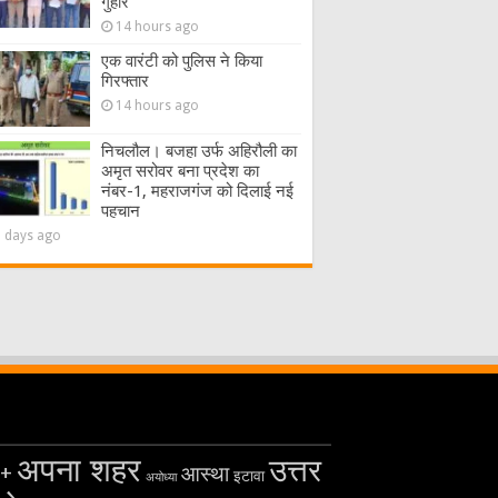
गुहार
14 hours ago
एक वारंटी को पुलिस ने किया
गिरफ्तार
14 hours ago
निचलौल। बजहा उर्फ अहिरौली का
अमृत सरोवर बना प्रदेश का
नंबर-1, महराजगंज को दिलाई नई
पहचान
2 days ago
अपना शहर
उत्तर
+
आस्था
इटावा
अयोध्या