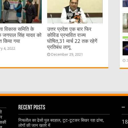
ा विकास समिति के
उत्तर प्रदेश एक बार फिर
 जगपाल सिंह यादव को
कोविड प्रभावित राज्य
ित किया गया
घोषित,31 मार्च 22 तक रहेगें
प्रतिबंध लागू
ry 4, 2022
December 29, 2021
Recent Posts
–
जो
और
निचलौल का ढेसो पुल बदहाल, टूट-टूटकर बिखर रहा ढांचा,
18
इसकी
लोगों की जान खतरे में
ृत