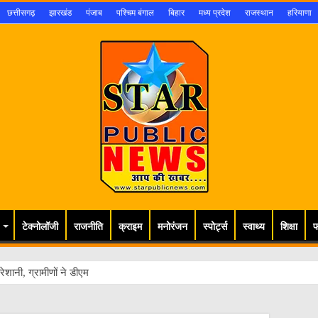
छत्तीसगढ़
झारखंड
पंजाब
पश्चिम बंगाल
बिहार
मध्य प्रदेश
राजस्थान
हरियाणा
टेक्नोलॉजी
राजनीति
क्राइम
मनोरंजन
स्पोर्ट्स
स्वाथ्य
शिक्षा
फ
ेशानी, ग्रामीणों ने डीएम से लगाई गुहार