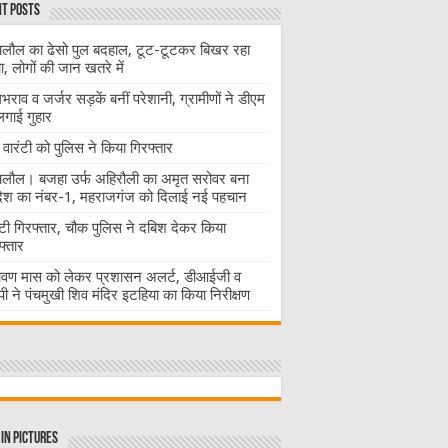
t Posts
लौल का ढेसो पुल बदहाल, टूट-टूटकर बिखर रहा
चा, लोगों की जान खतरे में
राव व जर्जर सड़कें बनीं परेशानी, ग्रामीणों ने डीएम
लगाई गुहार
वारंटी को पुलिस ने किया गिरफ्तार
लौल। बजहा उर्फ अहिरौली का अमृत सरोवर बना
देश का नंबर-1, महराजगंज को दिलाई नई पहचान
ंटी गिरफ्तार, चौक पुलिस ने दबिश देकर किया
फ्तार
ावण मास को लेकर प्रशासन अलर्ट, डीआईजी व
ी ने पंचमुखी शिव मंदिर इटहिया का किया निरीक्षण
in Pictures