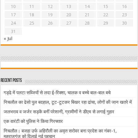
10
11
12
13
14
15
16
17
18
19
20
21
22
23
24
25
26
27
28
29
30
31
« Jul
Recent Posts
गड्ढे में पलटा सब्जियों से लदा ई-रिक्शा, चालक व बच्चे बाल-बाल बचे
निचलौल का ढेसो पुल बदहाल, टूट-टूटकर बिखर रहा ढांचा, लोगों की जान खतरे में
जलभराव व जर्जर सड़कें बनीं परेशानी, ग्रामीणों ने डीएम से लगाई गुहार
एक वारंटी को पुलिस ने किया गिरफ्तार
निचलौल। बजहा उर्फ अहिरौली का अमृत सरोवर बना प्रदेश का नंबर-1,
महराजगंज को दिलाई नई पहचान