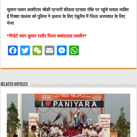
सूचना पाकर काशीराम चौकी प्रभारी शीतला प्रसाद मौके पर पहुंचे घायल व्यक्ति
ई रिक्शा चालक को पुलिस ने इलाज के लिए एंबुलेंस में जिला अस्पताल के लिए
भेजा
*रिपोर्ट पवन कुमार राठौर जिला सवांददाता जालौन*
F
T
W
E
M
W
a
w
e
m
e
h
c
it
C
ai
ss
at
e
te
h
l
e
s
Related Articles
b
r
at
n
A
o
g
p
o
er
p
k