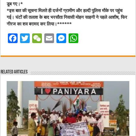
डूब गए।*
*इस बात की सूचना मिलते ही दर्जनों ग्रामीण और हल्दी पुलिस मौके पर पहुंच
गई। घंटों की तलाश के बाद भरसौता निवासी मोहन साहनी ने पहले आशीष, फिर
नीरज का शव बरामद कर लिया।******
F
T
W
E
M
W
a
w
e
m
e
h
c
it
C
ai
ss
at
e
te
h
l
e
s
Related Articles
b
r
at
n
A
o
g
p
o
er
p
k