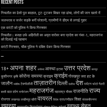
Recent Posts
निचलौल का ढेसो पुल बदहाल, टूट-टूटकर बिखर रहा ढांचा, लोगों की जान खतरे में
जलभराव व जर्जर सड़कें बनीं परेशानी, ग्रामीणों ने डीएम से लगाई गुहार
एक वारंटी को पुलिस ने किया गिरफ्तार
निचलौल। बजहा उर्फ अहिरौली का अमृत सरोवर बना प्रदेश का नंबर-1, महराजगंज
को दिलाई नई पहचान
वारंटी गिरफ्तार, चौक पुलिस ने दबिश देकर किया गिरफ्तार
–
अपना शहर
उत्तर प्रदेश
18+
आस्था
इटावा
अयोध्या
कानपुर
क्राईम
कोरोना समस्या
क्राइम
गोरखपुर
जरा हट के
कुशीनगर
कृषि
ताज़ातरीन
देश
दिल्ली
जालौन
टेक्नोलॉजी
पर्यटन
फोटो गैलरी
ज्योतिष
देवरिया
महराजगंज
राज्य
राजनीति
बाल दर्पण
महाराष्ट्र
मौसम
बस्ती
मनोरंजन
वायरल
शिक्षा
रोजगार
व्रत/त्यौहार
लखनऊ
लखीमपुर खीरी
विदेश
संतकबीरनगर
समस्या
स्वाथ्य सेहत
सिद्धार्थनगर
सम्पादकीय
स्पोर्ट्स
सोशल मीडिया