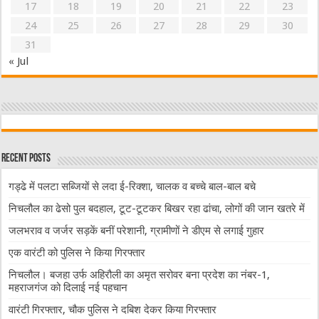
17
18
19
20
21
22
23
24
25
26
27
28
29
30
31
« Jul
Recent Posts
गड्ढे में पलटा सब्जियों से लदा ई-रिक्शा, चालक व बच्चे बाल-बाल बचे
निचलौल का ढेसो पुल बदहाल, टूट-टूटकर बिखर रहा ढांचा, लोगों की जान खतरे में
जलभराव व जर्जर सड़कें बनीं परेशानी, ग्रामीणों ने डीएम से लगाई गुहार
एक वारंटी को पुलिस ने किया गिरफ्तार
निचलौल। बजहा उर्फ अहिरौली का अमृत सरोवर बना प्रदेश का नंबर-1,
महराजगंज को दिलाई नई पहचान
वारंटी गिरफ्तार, चौक पुलिस ने दबिश देकर किया गिरफ्तार