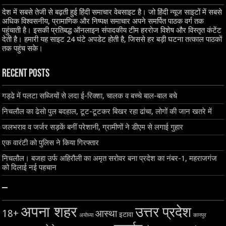
देश में सबसे तेजी से बढ़ती हुई हिंदी समाचार वेबसाइट है। जो हिंदी न्यूज साइटों में सबसे
अधिक विश्वसनीय, प्रामाणिक और निष्पक्ष समाचार अपने समर्पित पाठक वर्ग तक
पहुंचाती है। इसकी प्रतिबद्ध ऑनलाइन संपादकीय टीम हररोज विशेष और विस्तृत कंटेंट
देती है। हमारी यह साइट 24 घंटे अपडेट होती है, जिससे हर बड़ी घटना तत्काल पाठकों
तक पहुंच सके।
Recent Posts
गड्ढे में पलटा सब्जियों से लदा ई-रिक्शा, चालक व बच्चे बाल-बाल बचे
निचलौल का ढेसो पुल बदहाल, टूट-टूटकर बिखर रहा ढांचा, लोगों की जान खतरे में
जलभराव व जर्जर सड़कें बनीं परेशानी, ग्रामीणों ने डीएम से लगाई गुहार
एक वारंटी को पुलिस ने किया गिरफ्तार
निचलौल। बजहा उर्फ अहिरौली का अमृत सरोवर बना प्रदेश का नंबर-1, महराजगंज
को दिलाई नई पहचान
–
अपना शहर
उत्तर प्रदेश
18+
आस्था
इटावा
अयोध्या
कानपुर