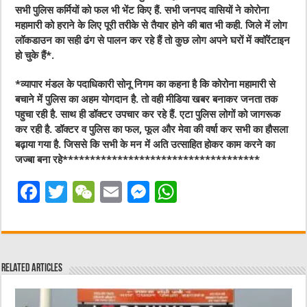
सभी पुलिस कर्मियों को फल भी भेंट किए हैं. सभी जनपद वासियों ने कोरोना
महामारी को हराने के लिए पूरी तरीके से तैयार होने की बात भी कही. जिले में लोग
लॉकडाउन का सही ढंग से पालन कर रहे हैं तो कुछ लोग अपने घरों में क्वॉरेंटाइन
हो चुके हैं*.
*व्यापार मंडल के पदाधिकारी सोनू निगम का कहना है कि कोरोना महामारी से
बचाने में पुलिस का अहम योगदान है. तो वही मीडिया खबर बनाकर जनता तक
पहुचा रही है. साथ ही डॉक्टर उपचार कर रहे हैं. एटा पुलिस लोगों को जागरूक
कर रही है. डॉक्टर व पुलिस का फल, फूल और मेवा की वर्षा कर सभी का हौसला
बढ़ाया गया है. जिससे कि सभी के मन में अति उत्साहित होकर काम करने का
जज्बा बना रहे************************************
F
T
W
E
M
W
a
w
e
m
e
h
c
it
C
ai
ss
at
e
te
h
l
e
s
Related Articles
b
r
at
n
A
o
g
p