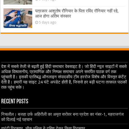
पत्रकार आशुतोष रौनियार के पिता रविंद रौनियार नहीं रहे,
आज होगा अंतिम संस्कार
5 days ago
देश में सबसे तेजी से बढ़ती हुई हिंदी समाचार वेबसाइट है। जो हिंदी न्यूज साइटों में सबसे
अधिक विश्वसनीय, प्रामाणिक और निष्पक्ष समाचार अपने समर्पित पाठक वर्ग तक
पहुंचाती है। इसकी प्रतिबद्ध ऑनलाइन संपादकीय टीम हररोज विशेष और विस्तृत कंटेंट
देती है। हमारी यह साइट 24 घंटे अपडेट होती है, जिससे हर बड़ी घटना तत्काल पाठकों
तक पहुंच सके।
Recent Posts
निचलौल। बजहा उर्फ अहिरौली का अमृत सरोवर बना प्रदेश का नंबर-1, महराजगंज
को दिलाई नई पहचान
वारंटी गिरफ्तार, चौक पुलिस ने दबिश देकर किया गिरफ्तार