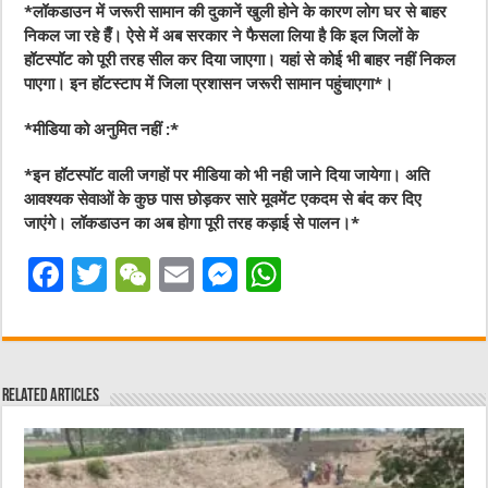
*लॉकडाउन में जरूरी सामान की दुकानें खुली होने के कारण लोग घर से बाहर
निकल जा रहे हैँ। ऐसे में अब सरकार ने फैसला लिया है कि इल जिलों के
हॉटस्पॉट को पूरी तरह सील कर दिया जाएगा। यहां से कोई भी बाहर नहीं निकल
पाएगा। इन हॉटस्टाप में जिला प्रशासन जरूरी सामान पहुंचाएगा*।
*मीडिया को अनुमित नहीं :*
*इन हॉटस्पाॅट वाली जगहों पर मीडिया को भी नही जाने दिया जायेगा। अति
आवश्यक सेवाओं के कुछ पास छोड़कर सारे मूवमेंट एकदम से बंद कर दिए
जाएंगे। लॉकडाउन का अब होगा पूरी तरह कड़ाई से पालन।*
F
T
W
E
M
W
a
w
e
m
e
h
c
it
C
ai
ss
at
e
te
h
l
e
s
Related Articles
b
r
at
n
A
o
g
p
o
er
p