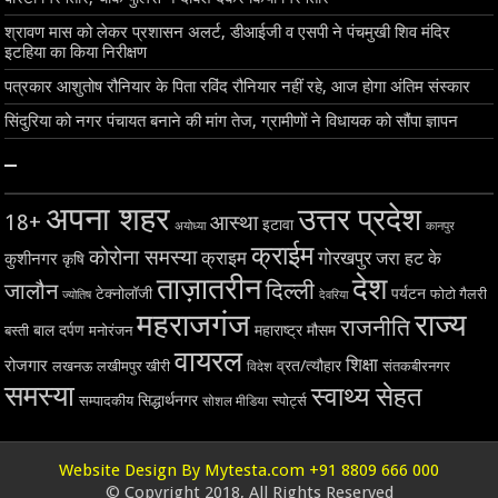
श्रावण मास को लेकर प्रशासन अलर्ट, डीआईजी व एसपी ने पंचमुखी शिव मंदिर
इटहिया का किया निरीक्षण
पत्रकार आशुतोष रौनियार के पिता रविंद रौनियार नहीं रहे, आज होगा अंतिम संस्कार
सिंदुरिया को नगर पंचायत बनाने की मांग तेज, ग्रामीणों ने विधायक को सौंपा ज्ञापन
–
अपना शहर
उत्तर प्रदेश
18+
आस्था
इटावा
अयोध्या
कानपुर
क्राईम
कोरोना समस्या
क्राइम
गोरखपुर
जरा हट के
कुशीनगर
कृषि
ताज़ातरीन
देश
दिल्ली
जालौन
टेक्नोलॉजी
पर्यटन
फोटो गैलरी
ज्योतिष
देवरिया
महराजगंज
राज्य
राजनीति
बाल दर्पण
महाराष्ट्र
मौसम
बस्ती
मनोरंजन
वायरल
शिक्षा
रोजगार
व्रत/त्यौहार
लखनऊ
लखीमपुर खीरी
विदेश
संतकबीरनगर
समस्या
स्वाथ्य सेहत
सिद्धार्थनगर
सम्पादकीय
स्पोर्ट्स
सोशल मीडिया
Website Design By Mytesta.com +91 8809 666 000
© Copyright 2018, All Rights Reserved