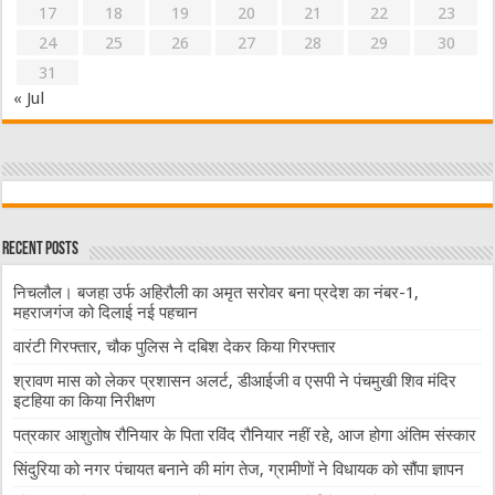
17
18
19
20
21
22
23
24
25
26
27
28
29
30
31
« Jul
Recent Posts
निचलौल। बजहा उर्फ अहिरौली का अमृत सरोवर बना प्रदेश का नंबर-1,
महराजगंज को दिलाई नई पहचान
वारंटी गिरफ्तार, चौक पुलिस ने दबिश देकर किया गिरफ्तार
श्रावण मास को लेकर प्रशासन अलर्ट, डीआईजी व एसपी ने पंचमुखी शिव मंदिर
इटहिया का किया निरीक्षण
पत्रकार आशुतोष रौनियार के पिता रविंद रौनियार नहीं रहे, आज होगा अंतिम संस्कार
सिंदुरिया को नगर पंचायत बनाने की मांग तेज, ग्रामीणों ने विधायक को सौंपा ज्ञापन