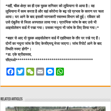
*वहीं, चौक क्षेत्र का ही एक युवक शनिवार को लुधियाना से आया है। वह
लुधियाना में काम करता है और वहां कोरोना के बढ़ रहे प्रभाव के कारण घर चला
आया। घर आने के बाद इसकी जानकारी स्वास्थ्य विभाग को हुई। रविवार को
उसे एंबुलेंस से जिला अस्पताल लाया गया। प्रारंभिक जांच के बाद उसे भी
आइसोलेशन वार्ड में रखा गया। उसका नमूना भी जांच के लिए लिया गया।*
*बाहर से आए दो युवक आइसोलेशन वार्ड में एहतियात के तौर पर रखे गए हैं।
दोनों का नमूना जांच के लिए केजीएमयू भेजा जाएगा। जांच रिपोर्ट आने के बाद
स्थिति स्पष्ट होगी*।
*डा. एके श्रीवास्तव,
सीएमओ***************************************
F
T
W
E
M
W
a
w
e
m
e
h
c
it
C
ai
ss
at
e
te
h
l
e
s
Related Articles
b
r
at
n
A