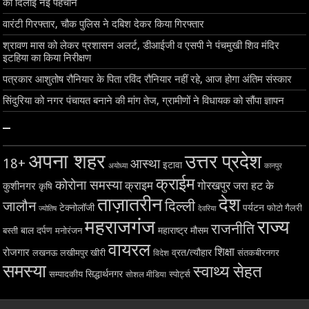
को दिलाई नई पहचान
वारंटी गिरफ्तार, चौक पुलिस ने दबिश देकर किया गिरफ्तार
श्रावण मास को लेकर प्रशासन अलर्ट, डीआईजी व एसपी ने पंचमुखी शिव मंदिर
इटहिया का किया निरीक्षण
पत्रकार आशुतोष रौनियार के पिता रविंद रौनियार नहीं रहे, आज होगा अंतिम संस्कार
सिंदुरिया को नगर पंचायत बनाने की मांग तेज, ग्रामीणों ने विधायक को सौंपा ज्ञापन
–
अपना शहर
उत्तर प्रदेश
18+
आस्था
इटावा
अयोध्या
कानपुर
क्राईम
कोरोना समस्या
क्राइम
गोरखपुर
जरा हट के
कुशीनगर
कृषि
ताज़ातरीन
देश
दिल्ली
जालौन
टेक्नोलॉजी
पर्यटन
फोटो गैलरी
ज्योतिष
देवरिया
महराजगंज
राज्य
राजनीति
बाल दर्पण
महाराष्ट्र
मौसम
बस्ती
मनोरंजन
वायरल
शिक्षा
रोजगार
व्रत/त्यौहार
लखनऊ
लखीमपुर खीरी
विदेश
संतकबीरनगर
समस्या
स्वाथ्य सेहत
सिद्धार्थनगर
सम्पादकीय
स्पोर्ट्स
सोशल मीडिया