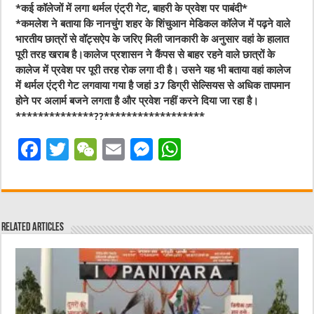
*कई कॉलेजों में लगा थर्मल एंट्री गेट, बाहरी के प्रवेश पर पाबंदी*
*कमलेश ने बताया कि नानचुंग शहर के शिंचुआन मेडिकल कॉलेज में पढ़ने वाले
भारतीय छात्रों से वॉट्सऐप के जरिए मिली जानकारी के अनुसार वहां के हालात
पूरी तरह खराब है।कालेज प्रशासन ने कैंपस से बाहर रहने वाले छात्रों के
कालेज में प्रवेश पर पूरी तरह रोक लगा दी है। उसने यह भी बताया वहां कालेज
में थर्मल एंट्री गेट लगवाया गया है जहां 37 डिग्री सेल्सियस से अधिक तापमान
होने पर अलार्म बजने लगता है और प्रवेश नहीं करने दिया जा रहा है।
**************??******************
F
T
W
E
M
W
a
w
e
m
e
h
c
it
C
ai
ss
at
e
te
h
l
e
s
Related Articles
b
r
at
n
A
o
g
p
o
er
p
k