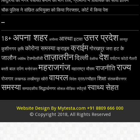
सिंदुरिया को नगर पंचायत बनाने की मांग तेज, ग्रामीणों ने विधायक को सौंपा ज्ञापन
चौक पुलिस ने वांछित अभियुक्त को किया गिरफ्तार, कोर्ट में किया पेश
–
अपना शहर
उत्तर प्रदेश
18+
आस्था
इटावा
अयोध्या
कानपुर
क्राईम
कोरोना समस्या
क्राइम
गोरखपुर
जरा हट के
कुशीनगर
कृषि
ताज़ातरीन
देश
दिल्ली
जालौन
टेक्नोलॉजी
पर्यटन
फोटो गैलरी
ज्योतिष
देवरिया
महराजगंज
राज्य
राजनीति
बाल दर्पण
महाराष्ट्र
मौसम
बस्ती
मनोरंजन
वायरल
शिक्षा
रोजगार
व्रत/त्यौहार
लखनऊ
लखीमपुर खीरी
विदेश
संतकबीरनगर
समस्या
स्वाथ्य सेहत
सिद्धार्थनगर
सम्पादकीय
स्पोर्ट्स
सोशल मीडिया
Website Design By Mytesta.com +91 8809 666 000
© Copyright 2018, All Rights Reserved